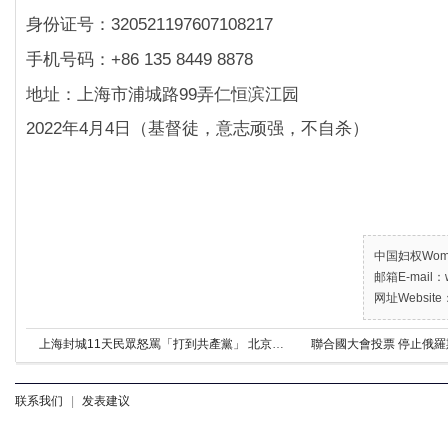
身份证号：320521197607108217
手机号码：+86 135 8449 8878
地址：上海市浦城路99弄仁恒滨江园
2022年4月4日（基督徒，意志顽强，不自杀）
中国妇权Women’
邮箱E-mail：w
网址Website：
上海封城11天民眾怒罵「打到共產黨」 北京難維穩
聯合國大會投票 停止俄
联系我们
|
发表建议