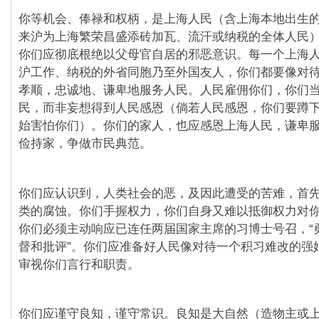
你等机会、俸禄和权柄，是上海人民（含上海本地出生
来沪为上海繁荣昌盛添砖加瓦、流汗或纳税的全体人民
你们应彻底根绝以父母官自居的邪恶意识。每一个上海
沪工作、纳税的外省同胞乃至外国友人，你们都要像对
孝顺，忠诚地、谦卑地服务人民。人民雇佣你们，你们
民，而非妄想得到人民感恩（倘若人民感恩，你们要蹲
始害怕你们）。你们的家人，也应感恩上海人民，谦卑
俭持家，争做市民典范。
你们应认识到，人类社会的恶，及因此遭受的苦难，首
类的腐蚀。你们手握权力，你们自身又难以抵御权力对
你们必须主动响应已连任两届国家主席的习博士号召，“
督和批评”。你们应准备好人民像对待一个积习难改的强
审视你们言行和职责。
你们应谨守良知，谨守常识。良知是大自然（造物主或