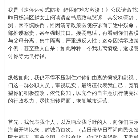
我是《速停运动式防疫 纾困解难发救济！》公民请命书
昨日杨浦区赵女士阅读请命书后致电哭诉，其父80高龄
测，因不慎跌倒，恰因清零政策医院停诊而于途中殒命
部推诿塞责，甚至强封其口。接罢电话，再看到你们蛮
与父母分离，集中隔离，严重违反人性；迄今因清零政
个例，甚至数人自杀；如此种种，令我出离愤怒，遂起
讨你等无良行径。
纵然如此，我仍不得不压制住对你们由衷的愤怒和鄙视
们这一群公职人员，审视现实，最终谨代表我自己，宽
望你们积极整改，依凭良知，以完全的自主意识行使宪
的行政权力，尽快扭转局面，恢复城市运营。
首先，我代表我个人，以及响应我呼吁的人，向你们表
海自开埠以来，封城乃首次。（昔日侵华日军尚向民众
际大都市，事关全国、全球命脉，你们没有经验，无暇