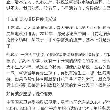
止，活不见人，死不见尸。我说这就是我永远的噩梦。
过不去。我只能忍，咬着牙，心里滴着血，慢慢的过自己
中国前盲人维权律师陈光诚
山东临沂盲人律师陈光诚，曾因关注当地暴力计生问题
受当地政府迫害。2012年，陈光诚逃离中国，目前定居
之音采访时，陈表示，非医学需要的流产，基本上就是
了。
他说：“一方面中共为了他的需要调整他的所谓政策，实
改了。治标不治本，没有一个长期的战略性的考量。今
天不生又不行。就这么个状况，随便的就是说，左右的
一气。就像当年你要生孩子，你没有准生证，哪个医院
接。如果你帮忙接生那就是触犯了共产党的大忌，就会
际上归根到底都是专制政权的随意的剥夺公民基本权利的
如何减少堕胎，是否有效
中国国家卫健委的数据显示，尽管当局允许从2016年起“
2014到2018年间，每年平均堕胎仍达970万次，堕胎率