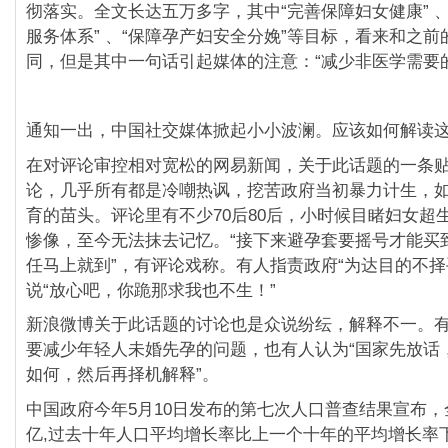
彻落实。全文长达五万多字，其中“完善保障妇女健康” 
服务体系” 、“保障孕产妇安全分娩”等目标，看来和之
同，但是其中一句话引起媒体的注意：“减少非医学需要
通知一出，中国社交媒体掀起小小波澜。应该如何解读
在对评论审控相对宽松的网易新闻，关于此话题的一条贴
论，几乎所有都是冷嘲热讽，挖苦政府当初暴力计生，
育的苗头。评论里有不少70后80后，小时候目睹妇女超
惨像，至今无法抹去记忆。“接下来避孕套要摇号才能买到
任马上就到”，有评论戏称。有人指责政府“为达目的不择
说“放心吧，你跪那求我也不生！”
新浪微博关于此话题的讨论也是众说纷纭，解释不一。
要减少年轻人未婚先孕的问题，也有人认为“国家先放话
如何，然后再择机解释”。
中国政府今年5月10日发布的第七次人口普查结果宣布，全
亿,过去十年人口平均增长率比上一个十年的平均增长率下降