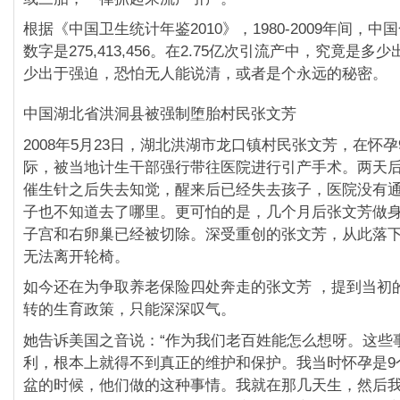
根据《中国卫生统计年鉴2010》，1980-2009年间，
数字是275,413,456。在2.75亿次引流产中，究竟是
少出于强迫，恐怕无人能说清，或者是个永远的秘密。
中国湖北省洪洞县被强制堕胎村民张文芳
2008年5月23日，湖北洪湖市龙口镇村民张文芳，在怀
际，被当地计生干部强行带往医院进行引产手术。两天
催生针之后失去知觉，醒来后已经失去孩子，医院没有
子也不知道去了哪里。更可怕的是，几个月后张文芳做
子宫和右卵巢已经被切除。深受重创的张文芳，从此落
无法离开轮椅。
如今还在为争取养老保险四处奔走的张文芳 ，提到当初
转的生育政策，只能深深叹气。
她告诉美国之音说：“作为我们老百姓能怎么想呀。这些
利，根本上就得不到真正的维护和保护。我当时怀孕是9
盆的时候，他们做的这种事情。我就在那几天生，然后