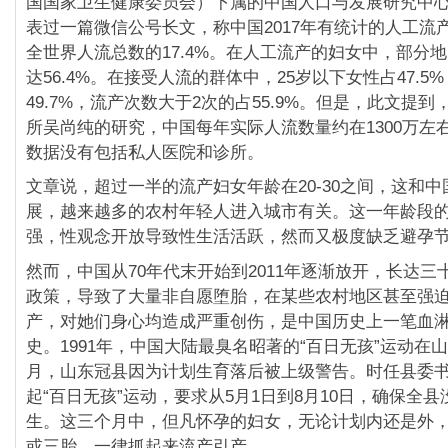
国国家卫生健康委员会）下属的中国人口与发展研究中心，
表过一篇微信公号长文，称中国2017年有统计的人工流产
全世界人流总数的17.4%。在人工流产的妇女中，部分
达56.4%。在接受人流的群体中，25岁以下女性占47.5
49.7%，流产次数大于2次的占55.9%。但是，此文提
所吴尚纯的研究，中国每年实际人流数量约在1300万左
数据没有包括私人医院和诊所。
文章说，超过一半的流产妇女年龄在20-30之间，这和
展，越来越多的农村年轻人进入城市有关。这一年龄段
强，性观念开放导致性生活活跃，然而又极度缺乏避孕
然而，中国从70年代末开始到2011年逐渐放开，长达三
政策，导致了大量非自愿堕胎，在某些农村地区甚至强
产，对她们身心均造成严重创伤，是中国历史上一笔血
史。1991年，中国大陆最臭名昭著的“百日无孩”运动在
月，山东冠县因为计划生育落后被上级警告。时任县委
起“百日无孩”运动，要求从5月1日到8月10日，确保全
生。这三个月中，但凡怀孕的妇女，无论计划内还是外
或三胎，一律抓起来流产引产。