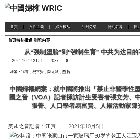
首頁
女性主義
婦女權益
加州分部
特別報導
圖
首页
特别报道
浏览内容
从“强制堕胎”到“强制生育” 中共为达目
2021-10-17 21:56
7037
0
标签：
張菁
，
易富賢
，
陳光誠，墮胎
中國婦權網案：就中國將推出「禁止非醫學性
國之音（VOA）記者採訪計生受害者張文芳、
張菁、人口學者易富賢、人權活動家陳
美國之音記者：江真
2021年10月5日