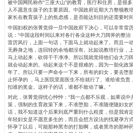
被中国网民称作“三座大山”的教育，医疗和住房，是很
人不愿意生孩子的主要原因。中国政府近期大力整顿教
家长在教育孩子上的焦虑感，是否能达到目的还需要时
中国妇权的张菁觉得一旦中国政府下决心，可以非常雷
说：“中国这段时间以来对各行各业这种大刀阔斧的整治
雷厉风行，上面一句话，下面马上就动起来了。而且一
无葬身之地，连回转的余地都没有。比如说教培行业，
马上动起来，砍得干干净净。所以我就觉得他们会大刀
就会动起来的。动起来这个不是很难的，因为一胎化政
年了。所以只要一声命令一下来，所有的妇女，要去堕
止怀孕的 ，马上医院里面医生不给就行了。谁给谁负责
扣谁的奖金。这样子的话，谁都不敢动了嘛。”
对此，张菁觉得忧心忡忡：“我一点都不乐观，如果说中
策，强制的生育政策下来，不准堕胎，不准随便随妇女
话，我不知道这个后果到底严重到什么程度，但是我肯
年轻妇女是不愿意多生的，而且会想方设法的找避孕方式
怀孕了以后，可能那种黑市的打胎啊，或者黑市的那种