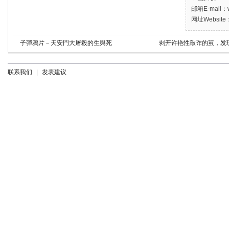
邮箱E-mail：w
网址Website：
子彈鴉片－天安門大屠殺的生與死
剥开许艳性敲诈的茧，发
联系我们
|
发表建议