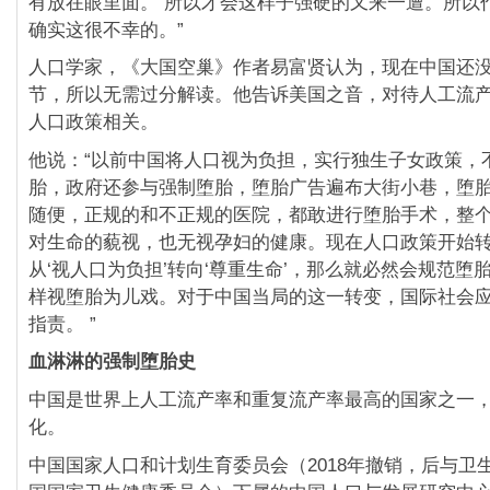
有放在眼里面。 所以才会这样子强硬的又来一遭。所以
确实这很不幸的。”
人口学家，《大国空巢》作者易富贤认为，现在中国还
节，所以无需过分解读。他告诉美国之音，对待人工流
人口政策相关。
他说：“以前中国将人口视为负担，实行独生子女政策，
胎，政府还参与强制堕胎，堕胎广告遍布大街小巷，堕
随便，正规的和不正规的医院，都敢进行堕胎手术，整
对生命的藐视，也无视孕妇的健康。现在人口政策开始
从‘视人口为负担’转向‘尊重生命’，那么就必然会规范堕
样视堕胎为儿戏。对于中国当局的这一转变，国际社会
指责。 ”
血淋淋的强制堕胎史
中国是世界上人工流产率和重复流产率最高的国家之一
化。
中国国家人口和计划生育委员会（2018年撤销，后与卫