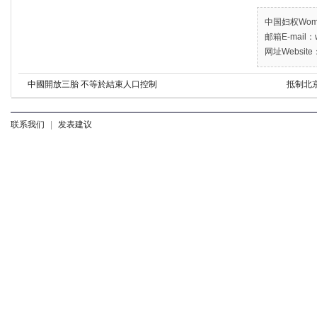
中国妇权Women’
邮箱E-mail：w
网址Website：
中國開放三胎 不等於結束人口控制
抵制北
联系我们
|
发表建议