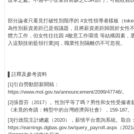
改革之處。不過中小企業目前缺乏CSR部門，可能較難
部分論者只看見打破性別階序的 #女性領導者樣板（tok
為性別薪資差距已是假議題，且將薪資差距歸因於女性
體力工作，但女性往往因 #敵意工作環境 等結構因素，
入這類技術藍領行業[8]，職業性別隔離仍不可忽視。
▌註釋及參考資料
[1]引自勞動部新聞稿：
https://www.mol.gov.tw/announcement/2099/47746/。
[2]張晉芬（2017）。性別平等了嗎？男性和女性受僱
《未竟的奇蹟：轉型中的台灣經濟與社會》，159-187。
[3]行政院主計總處（2020），薪情平台查詢系統。取自
https://earnings.dgbas.gov.tw/query_payroll.aspx（