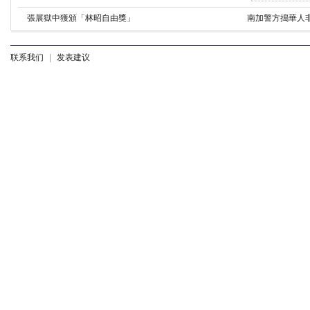
張展獄中獲頒「林昭自由獎」
南加警方搗華人
联系我们
|
发表建议