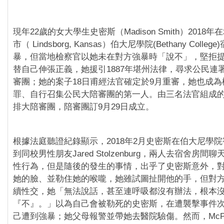
現年22歲的女大學生史密斯（Madison Smith）2018
市（ Lindsborg, Kansas）伯大尼學院(Bethany Colle
暴，但當地檢察官以她未在對方強暴時「說不」，堅拒提
替自己伸張正義，她援引1887年堪州法律，尋求公民連
審團；她的案子18日甫經法官確定於9月重審，她也成
罪、自行召集公民大陪審團的第一人。由三名法官組成的
排大陪審團，陪審團訂9月29日成立。
根據法庭聽證紀錄顯示，2018年2月史密斯在伯大尼學
到同校男性朋友Jared Stolzenburg，兩人去宿舍房
性行為，但是隨後的發生的事情，出乎了史密斯意外，
她的臉、並勒住她的喉嚨，她雖試圖扯開他的手，但對
續性交，她「無法說話，甚至連呼吸都沒有辦法，根本
『不』。」以為自己會被勒死的史密斯，在遭襲擊事件
己遭到強暴；她父母報警並帶她去醫院驗傷。然而，McPhers