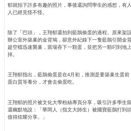
郁就拍下許多有趣的照片，事後還詢問學生的感想，有
人已經見怪不怪。
除了「巴頭」，王翔郁還拍到藍鵲偷蛋的過程。原來架
辦公室外築巢的金背鳩，卻意外紀錄下一隻藍鵲引開金
趁空檔迅速襲巢，當場吞下一顆蛋，並把另一顆叼到地
掉。
王翔郁指出，藍鵲偷蛋是在4月初，推測是要築巢生蛋前
蛋白質等養分，才會去偷蛋吃。
王翔郁的照片被文化大學粉絲專頁分享，吸引許多學生
還幽默地說：「華岡人（指文大師生）被國寶藍鵲打到
值得炫耀分享。」