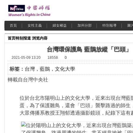
首頁
女性主義
婦女權益
加州分部
特別報導
圖
首页
特别报道
浏览内容
台灣環保護鳥 藍鵲放縱「巴頭」
2021-05-09 13:20
18558
0
标签：
台灣，藍鵲，文化大學
轉載自台灣中央社 2021-0
位於台北市陽明山上的文化大學，近來出現台灣藍
蛋，為了保護雛鳥，還會「巴頭」襲擊路過的師生
大眾傳播系教授王翔郁透過攝影鏡頭，紀錄下這有