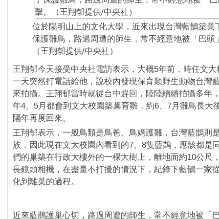
位於陽明山上的文化大學，近來出現台灣藍鵲築巢
保護雛鳥，路過周遭的師生，常不經意地被「巴頭
（王翔郁提供/中央社）
王翔郁今天接受中央社電訪表示，大概5年前，時任文大
一天突然打電話給他，說校內發現保育類野生動物台灣
來拍攝。王翔郁當時就從台中趕回，陸陸續續拍攝多年
年4、5月都會到文大校園築巢育雛，約6、7月雛鳥長大
隔年再度回來。
王翔郁表示，一般鳥類是鳥爸、鳥媽護雛，台灣藍鵲則
族，因此現在文大校園內看到的7、8隻藍鵲，應該都是
們的巢築在行政大樓外的一棵大樹上，離地面約10公尺
長鏡頭相機，在盡量不打擾的情況下，紀錄下藍鵲一家
化到離巢的過程。
近來藍鵲護巢心切，路過周遭的師生，常不經意地被「