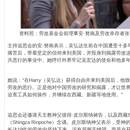
资料照：劳改基金会前理事安·努南及劳改幸存者张
主持追思会的安·努南表示，吴弘达生前在中国遭受十多
痛苦后，带着坚定的信仰来到美国，并投身到揭露劳改
共恶行的事业中。她呼吁外界牢记吴宏达的使命和他多
她说：“在Harry（吴弘达）获得自由并来到美国后，他
劳改的恶行。正是他对中国劳改的研究和揭露，才让世
迫害工具如何操作，并继续在西藏、新疆等地使用。”
追思会还邀请天主教神父彼得·皮尔斯纳祷告，以及西藏
（Shingza Rinpoche）念诵。皮尔斯纳神父表示，受
长达19年的劳改中坚持下来，没有屈服于绝望，而是在