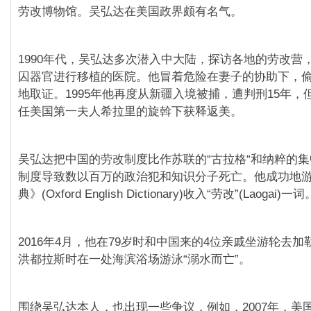
劳改博物馆。吴弘达在美国政界颇有名气。
1990年代，吴弘达多次潜入中大陆，探访各地的劳改营
囚器官进行移植的医院。他冒着危险在妻子的协助下，
地取证。1995年他再度从新疆入境被捕，遭判刑15年，
任美国第一夫人希拉里的旋斡下获释返美。
吴弘达把中国的劳改制度比作苏联的“古拉格“和纳粹的
制度导致数以百万的政治犯和知识分子死亡。他成功地
典》(Oxford English Dictionary)收入“劳改”(Laogai)一词
2016年4月，他在79岁时和中国来的4位亲戚坐游轮去
洪都拉斯时在一处海滨浴场游泳“溺水而亡”。
围绕吴弘达本人，也出现一些争议，例如，2007年，美