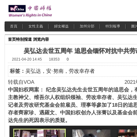
首頁
女性主義
婦女權益
加州分部
特別報導
圖
首页
特别报道
浏览内容
吴弘达去世五周年 追思会缅怀对抗中共劳
2021-04-20 14:45
18353
0
标签：
吴弘达，安·努南，劳改幸存者
转载自VOA 2021年4月
中国妇权网案： 纪念吴弘达先生去世五周年的追思会，
主教神父、维吾尔人权组织领袖、劳改幸存者、吴弘达
记者及劳改研究基金会前雇员、理事等參加了18日的追
存者齊家珍、遇羅文、中国妇权创办人张菁以及基金会
达先生的死因表示的质疑。