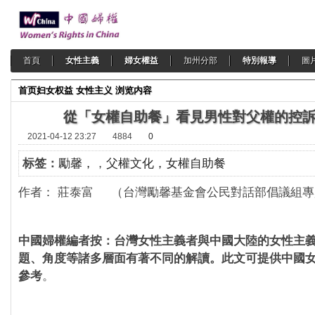
首頁
女性主義
婦女權益
加州分部
特別報導
圖
首页
妇女权益
女性主义
浏览内容
從「女權自助餐」看見男性對父權的控
2021-04-12 23:27
4884
0
标签：
勵馨，
，
父權文化，女權自助餐
作者： 莊泰富 （台灣勵馨基金會公民對話部倡議組專
中國婦權編者按：台灣女性主義者與中國大陸的女性主
題、角度等諸多層面有著不同的解讀。此文可提供中國
參考
。