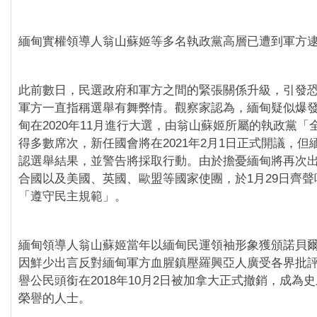
緬甸實權領導人翁山蘇姬等多名執政黨高層已遭到軍方
此前數日，民選政府和軍方之間的緊張關係升級，引發
軍方一直指稱選舉有舞弊情。觀察家認為，緬甸疑似爆
甸在2020年11月進行大選，由翁山蘇姬所屬的執政黨「
得多數席次，新任國會將在2021年2月1日正式開議，但
認選舉結果，並警告將採取行動。由於擔憂緬甸將再次
合國以及美國、英國、歐盟等國家使團，於1月29日齊
「遵守民主規範」。
緬甸領導人翁山蘇姬當年以緬甸民運領袖形象獲頒諾貝
因鮮少出言反對緬甸軍方血腥鎮壓羅興亞人廣受各界批
譽公民頭銜在2018年10月2日被加拿大正式撤銷，成為
榮譽的人士。