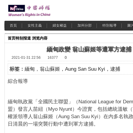
首頁
女性主義
婦女權益
加州分部
特別報導
圖
首页
特别报道
浏览内容
緬甸政變 翁山蘇姬等遭軍方逮捕
2021-01-31 22:56
16377
0
标签：
緬甸
，
翁山蘇姬，Aung San Suu Kyi，逮捕
綜合報導 2021-01
緬甸執政黨「全國民主聯盟」（National League for De
盟）發言人苗紐（Myo Nyunt）今證實，包括總統溫敏（Wi
權派領導人翁山蘇姬（Aung San Suu Kyi）在內多名
日清晨的一場突襲行動中遭到軍方逮捕。