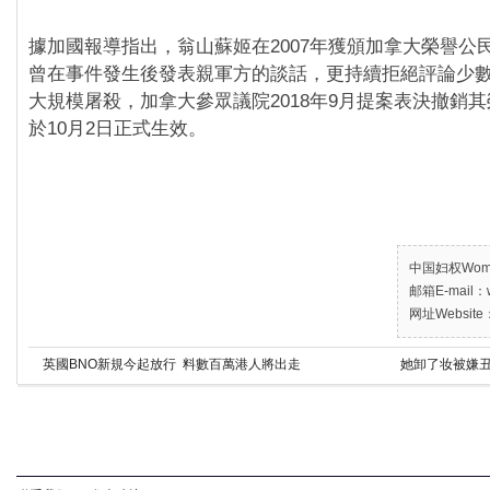
據加國報導指出，翁山蘇姬在2007年獲頒加拿大榮譽公
曾在事件發生後發表親軍方的談話，更持續拒絕評論少
大規模屠殺，加拿大參眾議院2018年9月提案表決撤銷
於10月2日正式生效。
中国妇权Women’
邮箱E-mail：w
网址Website：
英國BNO新規今起放行 料數百萬港人將出走
她卸了妆被嫌丑