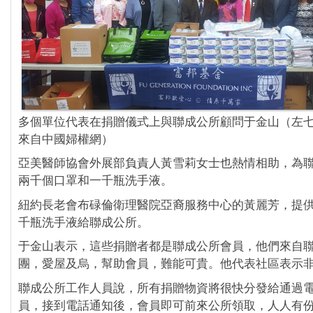
多個單位代表在捐贈儀式上與聯成公所顧問于金山（左
來自中國婦權網）
亞美醫師協會外展部負責人黃雪莉女士也熱情相助，為
兩千個口罩和一千瓶洗手液。
紐約長老會布碌倫衛理醫院亞裔服務中心的黃麗芳，提
千瓶洗手液給聯成公所。
于金山表示，這些捐贈者都是聯成公所會員，他們來自
團，愛屋及烏，幫助會員，難能可貴。他代表社區表示
聯成公所工作人員說，所有捐贈物資將很快分發給通過
員，接到電話通知後，會員即可前來公所領取，人人有