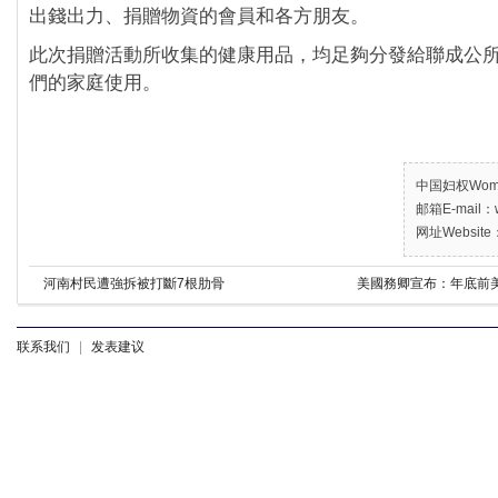
出錢出力、捐贈物資的會員和各方朋友。
此次捐贈活動所收集的健康用品，均足夠分發給聯成公
們的家庭使用。
中国妇权Women’
邮箱E-mail：w
网址Website：
河南村民遭強拆被打斷7根肋骨
美國務卿宣布：年底前
联系我们
|
发表建议