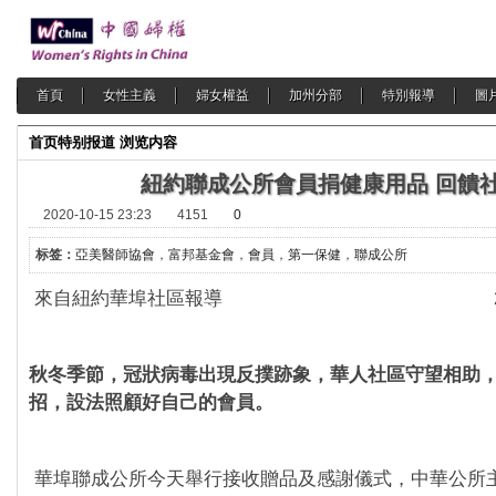
首頁
女性主義
婦女權益
加州分部
特別報導
圖
首页
特别报道
浏览内容
紐約聯成公所會員捐健康用品 回饋
2020-10-15 23:23
4151
0
标签：
亞美醫師協會
，
富邦基金會
，
會員
，
第一保健
，
聯成公所
來自紐約華埠社區報導 2020 年
秋冬季節，冠狀病毒出現反撲跡象，華人社區守望相助
招，設法照顧好自己的會員。
華埠聯成公所今天舉行接收贈品及感謝儀式，中華公所