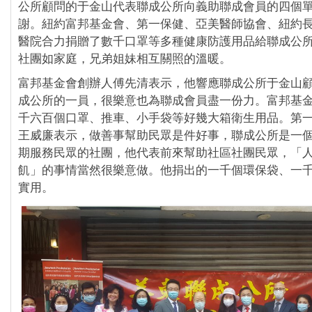
公所顧問的于金山代表聯成公所向義助聯成會員的四個
謝。紐約富邦基金會、第一保健、亞美醫師協會、紐約
醫院合力捐贈了數千口罩等多種健康防護用品給聯成公
社團如家庭，兄弟姐妹相互關照的溫暖。
富邦基金會創辦人傅先清表示，他響應聯成公所于金山
成公所的一員，很樂意也為聯成會員盡一份力。富邦基
千六百個口罩、推車、小手袋等好幾大箱衛生用品。第
王威廉表示，做善事幫助民眾是件好事，聯成公所是一
期服務民眾的社團，他代表前來幫助社區社團民眾，「
飢」的事情當然很樂意做。他捐出的一千個環保袋、一
實用。