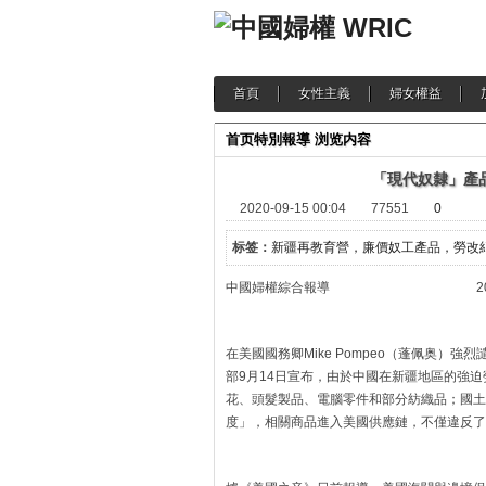
首頁
女性主義
婦女權益
首页
特別報導
浏览内容
「現代奴隸」產
2020-09-15 00:04
77551
0
标签：
新疆再教育營，廉價奴工產品，勞改
中國婦權綜合報導 2020年
在美國國務卿Mike Pompeo（蓬佩奥）
部9月14日宣布，由於中國在新疆地區的強
花、頭髮製品、電腦零件和部分紡織品；國土安全部
度」，相關商品進入美國供應鏈，不僅違反了