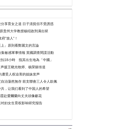
分享育女之道 日子清貧但不受誘惑
年 原贵州大学教授杨绍政刑满出狱
府“放人“！
至上」原則看鄭麗文的言論
收集敏感軍事情報 英國調查間諜活動
扣18小時 指其出生地為「中國」
) 声援王晓光牧师、杨荣丽传道
为遭受人权迫害的姐妹发声
度自治蕩然無存 前支聯會三人令人欽佩
中共，让我们看到了中国人的希望
劉霞赴愛爾蘭向丈夫頭像獻花
策对妇女生育权影响研究报告