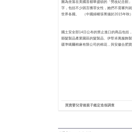
圖為坐落在美國首都華盛頓的「勞改紀念館」
字，包括不少因言獲罪女性，她們不需審判就
世界各國。 （中國婦權張菁攝於2015年秋
國土安全部14日公布的禁止進口的商品包括
縣髮製品產業園區的髮製品、伊犁卓萬服飾製
疆準噶爾棉麻有限公司的棉花，與安徽合肥寶
買賣嬰兒背後親子鑑定造假調查