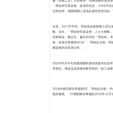
據《美國之音》日前報導，美國海關與邊境保護
「勞改研究基金會」提供的信息，今年9月先
全部扣押，海關相關人員為此還特意寫信給「
但是，2017年年初，勞改基金會創辦人吳
斃。自此，「勞改研究基金會」人士大變動，
括劉曉波、魏京生、廖亦武等前「勞改犯」等
箱，坐落在華盛頓DC的「「勞改紀念館」裡
重組後的決策者出售。
2020年6月中旬美國海關與邊境保護局在紐
等商品，懷疑這是新疆再教育營的「奴工成果
2018年被扔棄在華盛頓DC「勞改紀念館
貴的書籍。（中國婦權張菁攝於2018年12月