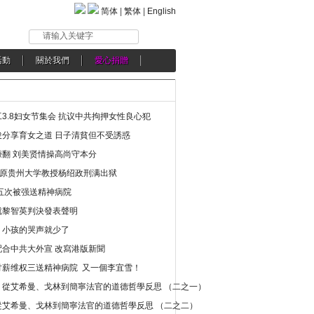
简体
|
繁体
|
English
请输入关键字
活動
關於我們
愛心捐贈
3.8妇女节集会 抗议中共拘押女性良心犯
分享育女之道 日子清貧但不受誘惑
翻 刘美贤情操高尚守本分
年 原贵州大学教授杨绍政刑满出狱
五次被强送精神病院
就黎智英判決發表聲明
，小孩的哭声就少了
合中共大外宣 改寫港版新聞
讨薪维权三送精神病院 又一個李宜雪！
：從艾希曼、戈林到簡寧法官的道德哲學反思 （二之一）
從艾希曼、戈林到簡寧法官的道德哲學反思 （二之二）