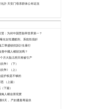
允許 天安门母亲群体公布近況
易富贤：为何中国堕胎率世界第一？
再曝光女性遭酷刑、系统性强奸
義工華盛頓控訴計生暴行
改善中國人權狀況嗎？
8个月大胎儿明天将被引产
与抗争》（下）
与抗争》（上）
的监护权是不够的
恶 （上篇）
恶（下篇）
 難掩人權迫害現實
夜6天， 产妇遭羞辱逼供