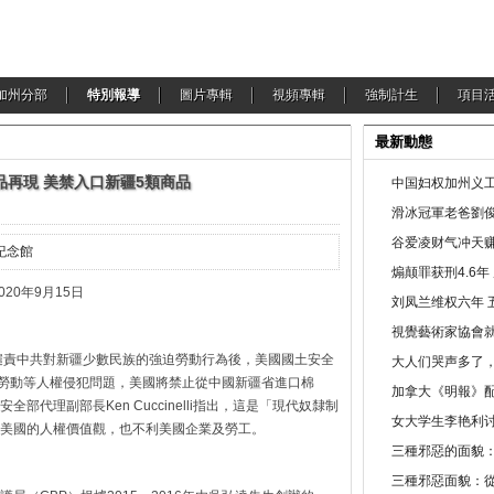
加州分部
特別報導
圖片專輯
視頻專輯
強制計生
項目
最新動態
品再現 美禁入口新疆5類商品
中国妇权加州义工
滑冰冠軍老爸劉俊
谷爱凌财气冲天赚
紀念館
煽颠罪获刑4.6
9月15日
刘凤兰维权六年 
視覺藝術家協會
強烈譴責中共對新疆少數民族的強迫勞動行為後，美國國土安全
大人们哭声多了
迫勞動等人權侵犯問題，美國將禁止從中國新疆省進口棉
加拿大《明報》配
代理副部長Ken Cuccinelli指出，這是「現代奴隸制
女大学生李艳利
美國的人權價值觀，也不利美國企業及勞工。
三種邪惡的面貌
三種邪惡面貌：