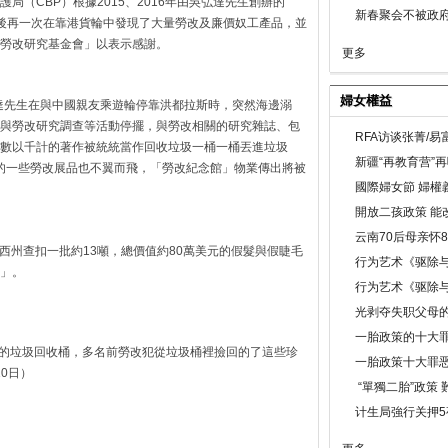
局（CBP）根據2015、2016年由吳弘達先生創辦的
新春聚会不被政府
後再一次在靠港貨輪中發現了大量勞改及廉價奴工產品，並
勞改研究基金會」以表示感謝。
更多
婦女權益
弘達先生在與中國親友乘遊輪停靠洪都拉斯時，突然海邊溺
與勞改研究調查等活動停擺，與勞改相關的研究雜誌、包
RFA访谈张菁/
數以千計的著作被統統當作回收垃圾一桶一桶丟進垃圾
新疆“再教育营”
的一些勞改展品也不翼而飛，「勞改紀念館」物業傳出將被
國際婦女節 婦權
開放二孩政策 能
云南70后母亲怀
澤西州查扣一批約13噸，總價值約80萬美元的假髮與假睫毛
行为艺术《驱除
」。
行为艺术《驱除
光剥夺失职父母
一胎政策的十大罪
」外的垃圾回收桶，多名前勞改犯從垃圾桶裡撿回的了這些珍
一胎政策十大罪
10日）
“單獨二胎”政策
计生局強行关押5