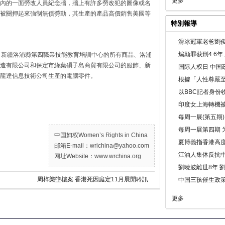
更多
內的一面勞改人員紀念牆，牆上有許多勞改犯的圖像或名
被關押起來強制無償勞動，其生產的產品高價銷售美國等
特別報導
）
滑冰冠軍老爸劉俊
煽颠罪获刑4.6
，新疆洛浦縣第四職業技能教育培訓中心的所有商品、洛浦
造有限公司和保定市綠葉碩子島商貿有限公司的服飾、新
国际人权日 中国政
龍達信息技術公司生產的電腦零件。
根據「人性尊嚴
以BBC記者身份
印度女上海轉機被
每周一展(第五期
每周一展第四期 
中国妇权Women’s Rights in China
夏博義指香港高
邮箱E-mail：wrichina@yahoo.com
江油人集体反抗
网址Website：www.wrchina.org
劉曉波離世8年 
周梓樂墮樓案 香港死因庭定11月展開聆訊
中国三孩催生政
更多