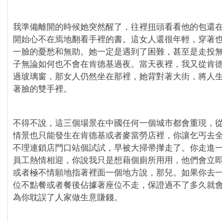
我準備離開的時候她突然醒了，往裡扭頭看看他的包還
開始心不在焉地翻看手裡的書。這女人還很年輕，穿著
一臉的憂愁和無助。她一定是遇到了困難，甚至是走投
子無論如何也不會在肯德基過夜。當天夜裡，我又從肯
過玻璃窗，那女人仍然坐在那裡，她背對著大街，將人
著臉的雙手裡。
不得不說，這三個場景在中國任何一個城市都會重現，
情景也只能發生在肯德基或者麥當勞店裡，你讓乞丐去
不理連鎖店門口站個試試，早被大掃帚攆走了。你走進
員工熱情相迎，你說我只是想藉個廁所用用，他們會立
或者極不情願地指著裡面一個地方說，那兒。如果你去
位不點餐或者餐後佔據著座位不走，保證過不了多久就
為你耽誤了人家做生意賺錢。