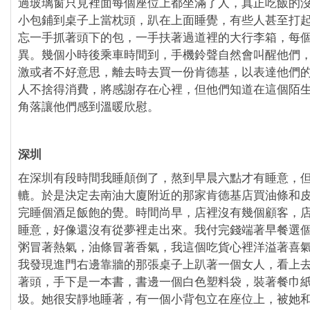
過玻璃窗只見裡面每個座位上都坐滿了人，真正吃飯的
小包鋪到桌子上當枕頭，趴在上面睡覺，有些人甚至打
忘一手抓著頭下的包，一手扶著過道裡的大行李箱，每
異。幾個小時後乘車時間到，手機鈴聲自然會叫醒他們
激或者不好意思，離去時去買一份肯德基，以表達他們
人不捨得消費，將感謝存在心裡，但他們知道在這個陌
角落讓他們感到溫暖欣慰。
深圳
在深圳有段時間我睡顛倒了，熬到早晨六點才有睡意，
轆。於是決定去南油大廈附近的那家肯德基店買油條和
完睡個酒足飯飽的覺。時間尚早，店裡沒有幾個顧客，
睡意，好像還沒有從夢裡走出來。我付完錢端著早餐選
粥冒著熱氣，油條冒著香氣，我這個吃貨心裡洋溢著喜
我發現進門右邊靠牆的那張桌子上趴著一個女人，看上
著頭，手下是一本書，書邊一個白色塑料袋，裝著餐巾
圾。她很安靜地睡著，有一個小背包立在座位上，被她