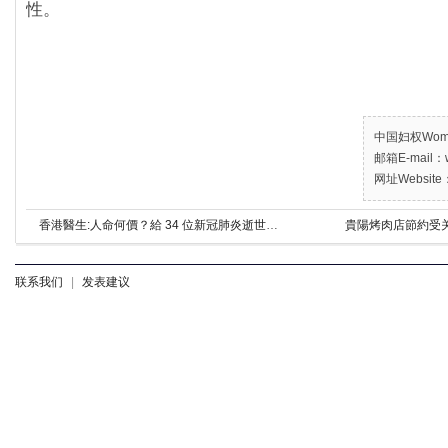
性。
中国妇权Women’
邮箱E-mail：w
网址Website：
香港醫生:人命何價？給 34 位新冠肺炎逝世的病人
貴陽烤肉店節約受
联系我们
|
发表建议