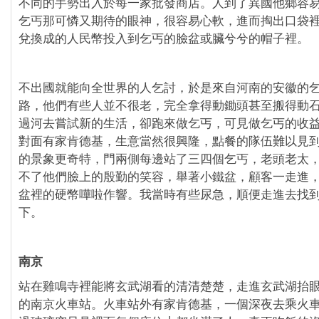
不同的手勢出入於每一家批發商店。人到了異國他鄉容
乞丐那可憐又期待的眼神，很容易心軟，進而掏出口袋
兌換成的人民幣投入到乞丐的臉盆或臟兮兮的帽子裡。
不出國就能向全世界的人乞討，於是來自河南的安徽的
路，他們有些人並不很老，完全拿得動鋤頭甚至搬得動
過河去嘗試新的生活，卻跑來做乞丐，可見做乞丐的收
對面有家肯德基，生意當然很興隆，點餐的隊伍難以見
的景象更奇特，門兩側每邊站了三四個乞丐，老頭老太
不了他們臉上的殷勤的笑容，舉著小鐵盆，顧客一走進
盆裡的硬幣嘩啦作響。我當時有些尿急，順便走進去找
下。
南京
站在雞鳴寺裡能將玄武湖看的清清楚楚，走進玄武湖抬
的南京火車站。火車站外有家肯德基，一個深夜去乘火