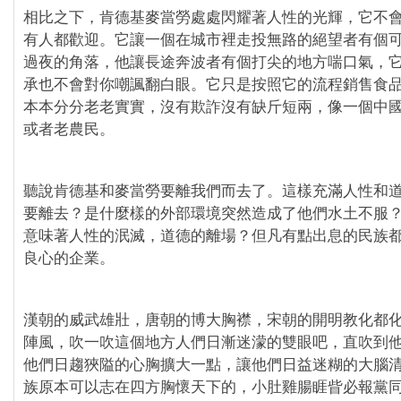
相比之下，肯德基麥當勞處處閃耀著人性的光輝，它不
有人都歡迎。它讓一個在城市裡走投無路的絕望者有個
過夜的角落，他讓長途奔波者有個打尖的地方喘口氣，
承也不會對你嘲諷翻白眼。它只是按照它的流程銷售食
本本分分老老實實，沒有欺詐沒有缺斤短兩，像一個中
或者老農民。
聽說肯德基和麥當勞要離我們而去了。這樣充滿人性和
要離去？是什麼樣的外部環境突然造成了他們水土不服
意味著人性的泯滅，道德的離場？但凡有點出息的民族
良心的企業。
漢朝的威武雄壯，唐朝的博大胸襟，宋朝的開明教化都
陣風，吹一吹這個地方人們日漸迷濛的雙眼吧，直吹到
他們日趨狹隘的心胸擴大一點，讓他們日益迷糊的大腦
族原本可以志在四方胸懷天下的，小肚雞腸睚眥必報黨