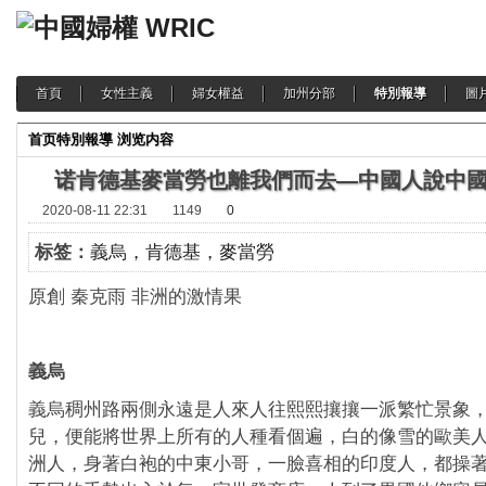
首頁
女性主義
婦女權益
加州分部
特別報導
圖
首页
特別報導
浏览内容
诺肯德基麥當勞也離我們而去—中國人說中
2020-08-11 22:31
1149
0
标签：
義烏，肯德基，麥當勞
原創 秦克雨 非洲的激情果
義烏
義烏稠州路兩側永遠是人來人往熙熙攘攘一派繁忙景象
兒，便能將世界上所有的人種看個遍，白的像雪的歐美
洲人，身著白袍的中東小哥，一臉喜相的印度人，都操