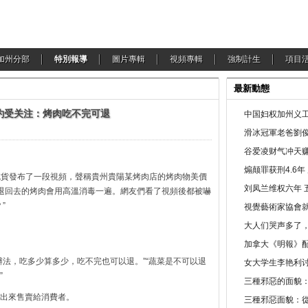
加州分部
特別報導
圖片專輯
視頻專輯
強制計生
項目
最新動態
約受关注：烤肉吃不完可退
中国妇权加州义工
滑冰冠軍老爸劉俊
谷爱凌财气冲天赚
煽颠罪获刑4.6
寶吃貨發布了一段視頻，聲稱貴州貴陽某烤肉店的烤肉物美價
刘凤兰维权六年 
退回去的烤肉會用高溫消毒一遍。網友們看了視頻後都被嚇
”
視覺藝術家協會
大人们哭声多了
加拿大《明報》配
辦法，吃多少算多少，吃不完也可以退。”“蔬菜是不可以退
女大学生李艳利
”
三種邪惡的面貌
出來售賣給消費者。
三種邪惡面貌：