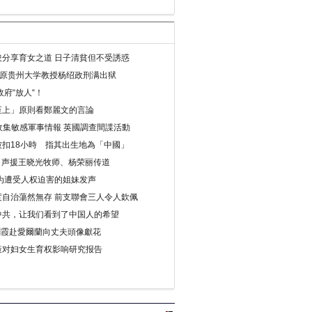
分享育女之道 日子清貧但不受誘惑
年 原贵州大学教授杨绍政刑满出狱
府“放人“！
至上」原則看鄭麗文的言論
收集敏感軍事情報 英國調查間諜活動
扣18小時 指其出生地為「中國」
) 声援王晓光牧师、杨荣丽传道
为遭受人权迫害的姐妹发声
度自治蕩然無存 前支聯會三人令人欽佩
中共，让我们看到了中国人的希望
劉霞赴愛爾蘭向丈夫頭像獻花
策对妇女生育权影响研究报告