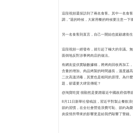
這段視頻還採訪到了兩名食客。其中一名食客
調，“退的時候，大家用餐的時候要注意一下衛
另一名食客則直言，自己一開始也挺顧慮衛生
這段視頻一經發布，就引起了極大的非議。無
面倒地反對涉事烤肉店的做法。
有網友提供實驗數據稱，將烤肉回收再加工，
含量的增加。肉品烤製的時間越長，溫度越高
二次高溫消毒，其實也是相同的原理。為什麼
題，卻還要大肆宣傳呢？
@淘寶吃貨 很顯然是要蹭最近中國政府倡導
8月11日新華社發稿說，習近平對製止餐飲
節約習慣，在全社會營造浪費可恥、節約為榮
炎疫情所帶來的影響更是給我們敲響了警鐘。