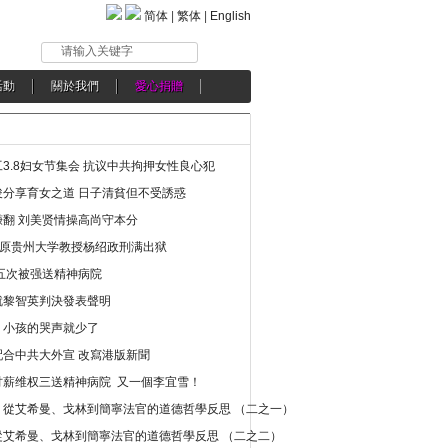
简体
|
繁体
|
English
请输入关键字
活動
關於我們
愛心捐贈
3.8妇女节集会 抗议中共拘押女性良心犯
分享育女之道 日子清貧但不受誘惑
翻 刘美贤情操高尚守本分
年 原贵州大学教授杨绍政刑满出狱
五次被强送精神病院
就黎智英判決發表聲明
，小孩的哭声就少了
合中共大外宣 改寫港版新聞
讨薪维权三送精神病院 又一個李宜雪！
：從艾希曼、戈林到簡寧法官的道德哲學反思 （二之一）
從艾希曼、戈林到簡寧法官的道德哲學反思 （二之二）