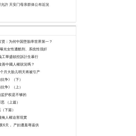
允許 天安门母亲群体公布近況
易富贤：为何中国堕胎率世界第一？
再曝光女性遭酷刑、系统性强奸
義工華盛頓控訴計生暴行
改善中國人權狀況嗎？
8个月大胎儿明天将被引产
与抗争》（下）
与抗争》（上）
的监护权是不够的
恶 （上篇）
恶（下篇）
 難掩人權迫害現實
夜6天， 产妇遭羞辱逼供