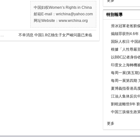
更多
中国妇权Women’s Rights in China
邮箱E-mail：wrichina@yahoo.com
特別報導
网址Website：www.wrchina.org
滑冰冠軍老爸劉俊
煽颠罪获刑4.6
诺肯德基麥當勞也離我們而去—中國人說中國人（节选）
不幸消息 中国1.8亿独生子女严峻问题已来临
国际人权日 中国政
根據「人性尊嚴
以BBC記者身份
印度女上海轉機被
每周一展(第五期
每周一展第四期 
夏博義指香港高
江油人集体反抗
劉曉波離世8年 
中国三孩催生政
更多