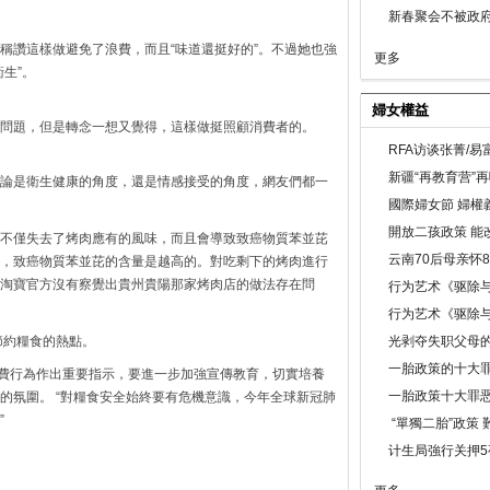
新春聚会不被政府
稱讚這樣做避免了浪費，而且“味道還挺好的”。不過她也強
更多
生”。
婦女權益
問題，但是轉念一想又覺得，這樣做挺照顧消費者的。
RFA访谈张菁/
新疆“再教育营”
論是衛生健康的角度，還是情感接受的角度，網友們都一
國際婦女節 婦權
開放二孩政策 能
不僅失去了烤肉應有的風味，而且會導致致癌物質苯並芘
云南70后母亲怀
，致癌物質苯並芘的含量是越高的。對吃剩下的烤肉進行
淘寶官方沒有察覺出貴州貴陽那家烤肉店的做法存在問
行为艺术《驱除
行为艺术《驱除
節約糧食的熱點。
光剥夺失职父母
一胎政策的十大罪
浪費行為作出重要指示，要進一步加強宣傳教育，切實培養
一胎政策十大罪
的氛圍。 “對糧食安全始終要有危機意識，今年全球新冠肺
”
“單獨二胎”政策
计生局強行关押5