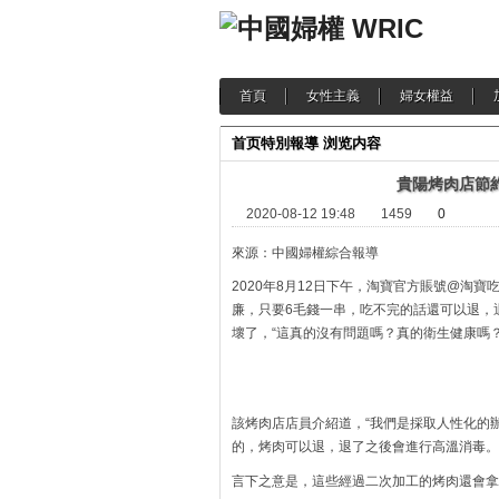
首頁
女性主義
婦女權益
首页
特別報導
浏览内容
貴陽烤肉店節
2020-08-12 19:48
1459
0
來源：中國婦權綜合報導
2020年8月12日下午，淘寶官方賬號@淘
廉，只要6毛錢一串，吃不完的話還可以退，
壞了，“這真的沒有問題嗎？真的衛生健康嗎？
該烤肉店店員介紹道，“我們是採取人性化的
的，烤肉可以退，退了之後會進行高溫消毒。
言下之意是，這些經過二次加工的烤肉還會拿