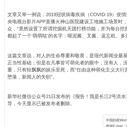
文章又举一例说，2019冠状病毒疾病（COVID-19）疫
央电视台影片APP直播火神山医院建设工地施工场景时
众，“竟然设置了所谓挖掘机天团打榜功能，并为每台挖
都起了一个‘萌萌哒’的名字：呕泥酱、叉酱、蓝忘机、多
这篇文章说，对人的生命尊重和敬畏，是现代新闻业最
正当性基础；但是在凡事皆可萌化者的眼中，没有人，
重，只有轻飘飘的娱乐至死，而“任由这种萌化主义大行
堕落，新闻人的失职”。
新华社微信公众号21日发布的《报告！我是长江2号洪
导，今天显示已被发布者删除。
中国妇权Women’
邮箱E-mail：w