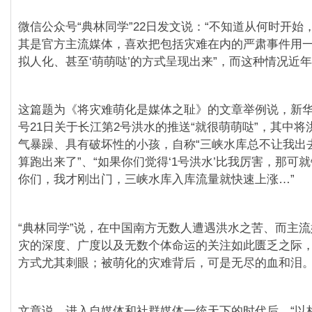
微信公众号“典林同学”22日发文说：“不知道从何时开始
其是官方主流媒体，喜欢把包括灾难在内的严肃事件用
拟人化、甚至‘萌萌哒’的方式呈现出来”，而这种情况近
这篇题为《将灾难萌化是媒体之耻》的文章举例说，新
号21日关于长江第2号洪水的推送“就很萌萌哒”，其中
气暴躁、具有破坏性的小孩，自称“三峡水库总不让我出
算跑出来了”、“如果你们觉得‘1号洪水’比我厉害，那可
你们，我才刚出门，三峡水库入库流量就快速上涨…”
“典林同学”说，在中国南方无数人遭遇洪水之苦、而主
灾的深度、广度以及无数个体命运的关注如此匮乏之际
方式尤其刺眼；被萌化的灾难背后，可是无尽的血和泪
文章说，进入自媒体和社群媒体一统天下的时代后，“以