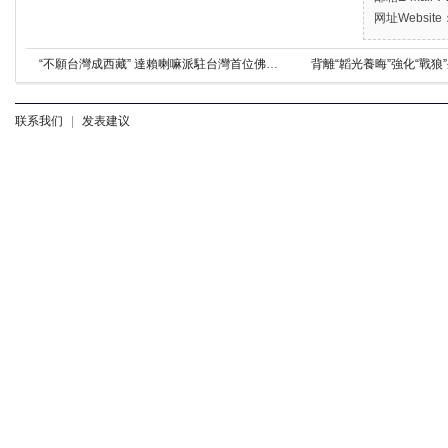
网址Website：
“不願台灣成西藏” 達賴喇嘛派駐台灣首位佛法博士強巴加措圓寂
背離“韜光養晦”強化“戰
联系我们
|
发表建议