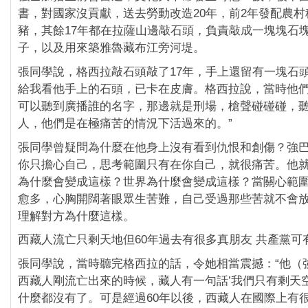
書，對國家沒貢獻，送去勞動改造20年，前2年發配農村
豬，其餘17年都在拉薩山邊敲石頭，負責敲成一塊塊石
子，以及用來築雅魯藏布江旁河堤。
張同學說，格西拉敲石頭敲了17年，手上還留有一塊石頭
給我看他手上的石頭，已卡在皮膚。格西拉說，當時他
可以聽到廣播誰的名字，那邊就是刑場，槍聲碰碰碰，
人，他們是在極痛苦的情況下活過來的。”
張同學曾疑問為什麼在他身上沒有看到仇恨和創傷？強
你只擔心自己，思考範圍只有在你自己，就很痛苦。他
為什麼會變成這樣？世界為什麼會變成這樣？當關心範
愈多，心胸開闊著眼眾生苦難，自己受過那些苦就不會
理解對方為什麼這樣。
西藏人流亡只剩天地但60年過去有很多真朋友 共產黨可
張同學說，當時聽完格西拉的話，令她相當震撼：“他（
西藏人剛流亡出來的時候，藏人有一句話’我們只有剩天空
什麼都沒有了。可是經過60年以後，西藏人在國際上有