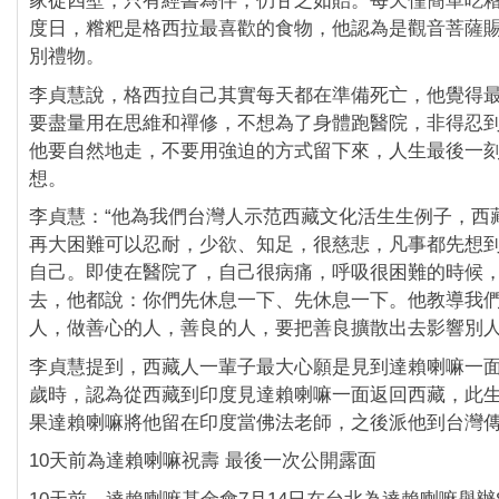
家徒四壁，只有經書為伴，仍甘之如貽。每天僅簡單吃
度日，糌粑是格西拉最喜歡的食物，他認為是觀音菩薩
別禮物。
李貞慧說，格西拉自己其實每天都在準備死亡，他覺得
要盡量用在思維和禪修，不想為了身體跑醫院，非得忍
他要自然地走，不要用強迫的方式留下來，人生最後一
想。
李貞慧：“他為我們台灣人示范西藏文化活生生例子，西
再大困難可以忍耐，少欲、知足，很慈悲，凡事都先想
自己。即使在醫院了，自己很病痛，呼吸很困難的時候
去，他都說：你們先休息一下、先休息一下。他教導我
人，做善心的人，善良的人，要把善良擴散出去影響別人
李貞慧提到，西藏人一輩子最大心願是見到達賴喇嘛一面
歲時，認為從西藏到印度見達賴喇嘛一面返回西藏，此
果達賴喇嘛將他留在印度當佛法老師，之後派他到台灣
10天前為達賴喇嘛祝壽 最後一次公開露面