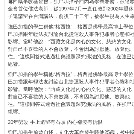
嘛西藏宗教基金會，強巴加措格西因為學養兼備，被達
金會首位佛法老師，從1997年7月一直任教到2002年退
子邀請留在台灣講法，前後二十二年，被學生視為人生
強巴加措的學生稱他“格西拉”，格西是佛學最高博士學
巴加措跟年輕法友討論台北捷運殺人事件犯罪者心態和
影響。當時他說：“西藏文化是內心的文化、慈悲的文化
對自己不喜歡的人不會放棄，不會因為討厭他、放棄他
往。”這樣問答式透過社會議題深究佛法的風格，在強巴
絕響。
強巴加措的學生稱他“格西拉”，格西是佛學最高博士學
巴加措跟年輕法友討論台北捷運殺人事件犯罪者心態和
影響。當時他說：“西藏文化是內心的文化、慈悲的文化
對自己不喜歡的人不會放棄，不會因為討厭他、放棄他
往。”這樣問答式透過社會議題深究佛法的風格，在強巴
絕響。
20年勞改 手上還留有石頭 內心卻沒有仇恨
強巴加措生前曾自述，文化大革命發生時他25歲，被中