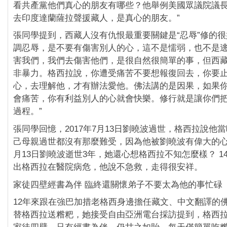
看共產黨他們真心的朋友有哪些？他舉例美國眾議院議
去印度達蘭薩拉聲援藏人，是真心的朋友。”
張同學提到，西藏人沒有仇恨最重要關鍵是“忍辱”修的很
調忍辱，是不要有傷害別人的心，這不是懦弱，也不是
害我們，我們去傷害他們，是很自然很簡單的事，但西
非暴力。格西拉說，你遭受痛苦不要想報復回去，你要
心，去理解他，才有辦法愛他。佛法講的是因果，如果
會痛苦，你有利益別人的心就會快樂。修行就是讓你們
過程。”
張同學回憶，2017年7月13日劉曉波過世，格西拉說他
己母親過世都沒有那麼難受，因為他被劉曉波有偉大的心
月13日劉曉波逝世3年，她還心想格西拉不知怎麼樣？ 1
出格西拉在醫院病危，他說不急救，走得很安祥。
家徒四壁經書為伴 臨終還關懷弟子不要太為他的事忙碌
12年來跟在強巴加措老格西身邊擔任藏文、中文翻譯的
替格西拉送糌粑，她接受自由亞洲電台採訪提到，格西