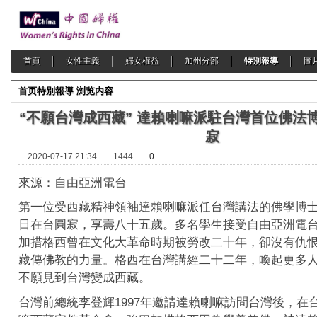
首頁
女性主義
婦女權益
加州分部
特別報導
圖
首页
特別報導
浏览内容
“不願台灣成西藏” 達賴喇嘛派駐台灣首位佛法
寂
2020-07-17 21:34
1444
0
來源：自由亞洲電台
第一位受西藏精神領袖達賴喇嘛派任台灣講法的佛學博士
日在台圓寂，享壽八十五歲。多名學生接受自由亞洲電
加措格西曾在文化大革命時期被勞改二十年，卻沒有仇
藏傳佛教的力量。格西在台灣講經二十二年，喚起更多
不願見到台灣變成西藏。
台灣前總統李登輝1997年邀請達賴喇嘛訪問台灣後，在