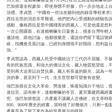
10天前、達賴喇嘛基金會7月14日在台北為達賴喇嘛舉辦
巴加措還全程參加，即使身體不舒服，仍一步步地走上
頂禮。李貞慧：“中國有一些法友聽到他的錄音專程來求
西拉去世的消息非常難過。他們把內心受感動的經驗告
感動，像格西拉是受中國殘害的西藏人，可是他還是想
一次公開露面，在達賴喇嘛生日宴會上，很多台灣年輕
邀請他、跟他討論，他都很樂意，還說你們留下電話號
絡，找機會見面討論，已經到身體很不好階段，想利益
強。”
李貞慧認為，西藏人民受中國統治了三代仍不屈服、不
有的民族意識，和強大的佛法文化，藏人物質慾望低，
受到再大迫害以自焚抗暴。藏人有長遠的眼光，認為一
決的事，甚至到下一代，生生世世都可望會有改變。
強巴加措在文化大革命、勞改後，恢復知識分子地位，
達拉宮、諾布林卡，達賴喇嘛的冬宮、夏宮重建西藏經
究。強巴加措曾說，共產黨不讓藏人念佛經，在文革時
800、900年曆史的經書，當時燒了好幾個月，只剩一點
產黨是為了留下來作為給世界展示的樣版。