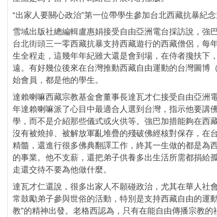
“出家人要關心政治”第一位帶學生參加台北西藏抗暴紀
雪域出版社總編輯盧惠娟接受自由亞洲電台採訪說，強
台北街頭三一零西藏抗暴支持西藏遊行的西藏僧侶，每
生全程走，這幾年年紀雖大還是會到場，在侍者攙扶下
遠。有好幾位後來在台灣推動西藏自由運動的台灣圖博
始會員，都是他的學生。
達賴喇嘛西藏宗教基金會董事長達瓦才仁接受自由亞洲
年達賴喇嘛派了心目中最適合人選到台灣，指示他要講
學，而不是介紹那些儀式或火供等。強巴加措能夠在西
沒有被燒掉、被解放軍亂堆疊的殘破佛經核對保存，在
精髓，還進行很多佛典翻譯工作，終其一生做的都是為
的事業。他不支薪，還把弟子供養多出生活所需都捐給
走還交待不要為他做什麼。
達瓦才仁還說，很多出家人不願碰政治，尤其在華人社
常鼓勵弟子參與世俗的活動，特別是支持西藏自由的運動
教”的精神出發。老格西認為，只有在能自由傳播宗教的