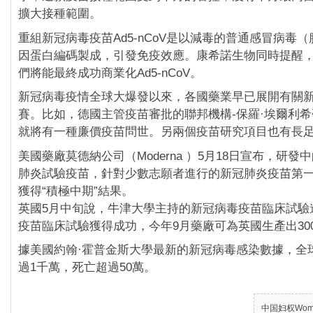
擴大接種範圍。
重組新冠病毒疫苗Ad5-nCoV是以減毒的普通感冒病毒
因蛋白編碼製成，引發免疫效應。康希諾生物同時提醒
們將能最終成功商業化Ad5-nCoV。
新冠病毒疫情全球大爆發以來，各國藥業早已展開有關
賽。比如，德國主管疫苗審批的聯邦機構-保羅·埃爾利
就將有一種廉價疫苗問世。另兩個疫苗研究項目也有長
美國藥廠莫德納公司（Moderna ）5月18日宣布，研發中
肺炎試驗疫苗，針對少數志願者進行的新冠肺炎疫苗第
獲得“積極中期”結果。
英國5月中旬說，牛津大學主持的新冠病毒疫苗臨床試驗
疫苗臨床試驗獲得成功，今年9月藥廠可為英國生產出30
據美國約翰·霍普金斯大學最新的新冠病毒感染數據，全
過1千萬，死亡超過50萬。
中国妇权Women’