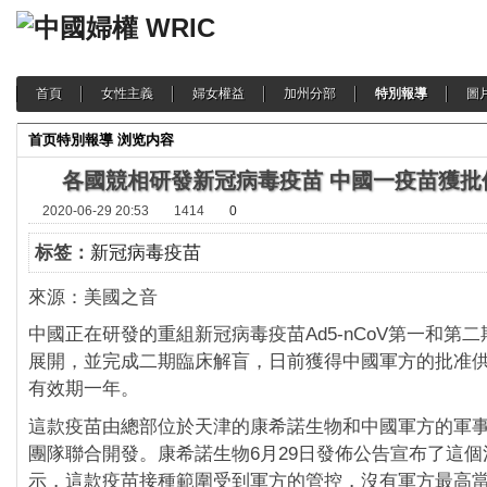
首頁
女性主義
婦女權益
加州分部
特別報導
圖
首页
特別報導
浏览内容
各國競相研發新冠病毒疫苗 中國一疫苗獲批
2020-06-29 20:53
1414
0
标签：
新冠病毒疫苗
來源：美國之音
中國正在研發的重組新冠病毒疫苗Ad5-nCoV第一和第
展開，並完成二期臨床解盲，日前獲得中國軍方的批准
有效期一年。
這款疫苗由總部位於天津的康希諾生物和中國軍方的軍
團隊聯合開發。康希諾生物6月29日發佈公告宣布了這
示，這款疫苗接種範圍受到軍方的管控，沒有軍方最高