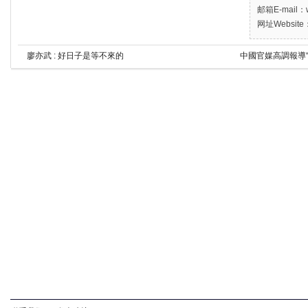
邮箱E-mail：w
网址Website：
廖亦武 : 好日子是等不來的
中國官媒高調報導