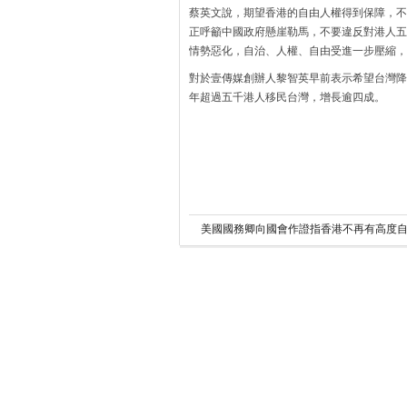
蔡英文說，期望香港的自由人權得到保障，不
正呼籲中國政府懸崖勒馬，不要違反對港人五
情勢惡化，自治、人權、自由受進一步壓縮，
對於壹傳媒創辦人黎智英早前表示希望台灣降
年超過五千港人移民台灣，增長逾四成。
美國國務卿向國會作證指香港不再有高度