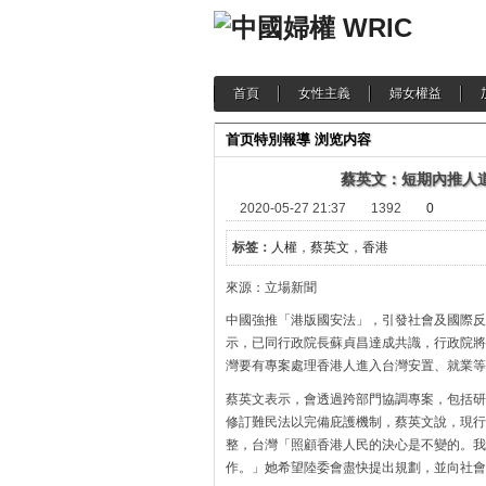
首頁
女性主義
婦女權益
首页
特別報導
浏览内容
蔡英文：短期內推人
2020-05-27 21:37
1392
0
标签：
人權
，
蔡英文
，
香港
來源：立場新聞
中國強推「港版國安法」，引發社會及國際反
示，已同行政院長蘇貞昌達成共識，行政院將
灣要有專案處理香港人進入台灣安置、就業等
蔡英文表示，會透過跨部門協調專案，包括研
修訂難民法以完備庇護機制，蔡英文說，現行
整，台灣「照顧香港人民的決心是不變的。我
作。」她希望陸委會盡快提出規劃，並向社會