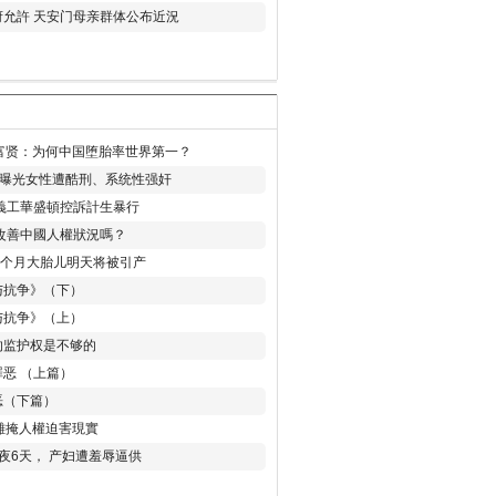
允許 天安门母亲群体公布近況
易富贤：为何中国堕胎率世界第一？
再曝光女性遭酷刑、系统性强奸
義工華盛頓控訴計生暴行
改善中國人權狀況嗎？
8个月大胎儿明天将被引产
与抗争》（下）
与抗争》（上）
的监护权是不够的
恶 （上篇）
恶（下篇）
 難掩人權迫害現實
夜6天， 产妇遭羞辱逼供