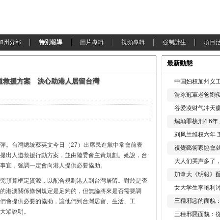
加州分部
特別報導
圖片專輯
視頻專輯
強制計生
項目
最新動態
道救援方案 決心助港人居留台灣
中国妇权加州义工
滑冰冠軍老爸劉俊
谷爱凌财气冲天赚
煽颠罪获刑4.6
刘凤兰维权六年 
彈。台灣總統蔡英文今日（27）出席民進黨中常會前表
視覺藝術家協會
提出人道救援行動方案，並由陸委會主責規劃。她說，台
大人们哭声多了
事宜，強調一定會向港人提供必要協助。
加拿大《明報》配
究預算框定資源，以配合規劃港人到台灣居留。對於是否
女大学生李艳利
的港澳關係條例規定是足夠的，但無論將來是否需要調
三種邪惡的面貌
們會提供必要的協助，讓他們到台灣居留、生活、工
大眾說明。
三種邪惡面貌：