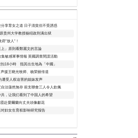
分享育女之道 日子清貧但不受誘惑
年 原贵州大学教授杨绍政刑满出狱
府“放人“！
至上」原則看鄭麗文的言論
收集敏感軍事情報 英國調查間諜活動
扣18小時 指其出生地為「中國」
) 声援王晓光牧师、杨荣丽传道
为遭受人权迫害的姐妹发声
度自治蕩然無存 前支聯會三人令人欽佩
中共，让我们看到了中国人的希望
劉霞赴愛爾蘭向丈夫頭像獻花
策对妇女生育权影响研究报告