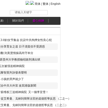
简体
|
繁体
|
English
请输入关键字
活動
關於我們
愛心捐贈
3.8妇女节集会 抗议中共拘押女性良心犯
分享育女之道 日子清貧但不受誘惑
翻 刘美贤情操高尚守本分
年 原贵州大学教授杨绍政刑满出狱
五次被强送精神病院
就黎智英判決發表聲明
，小孩的哭声就少了
合中共大外宣 改寫港版新聞
讨薪维权三送精神病院 又一個李宜雪！
：從艾希曼、戈林到簡寧法官的道德哲學反思 （二之一）
從艾希曼、戈林到簡寧法官的道德哲學反思 （二之二）