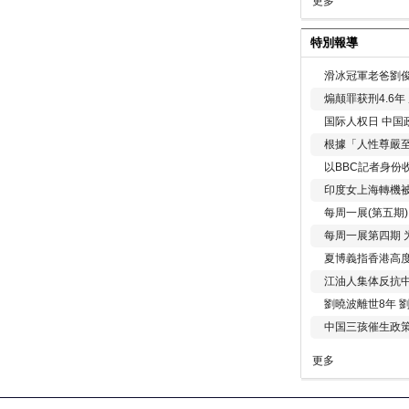
更多
特別報導
滑冰冠軍老爸劉俊
煽颠罪获刑4.6
国际人权日 中国政
根據「人性尊嚴
以BBC記者身份
印度女上海轉機被
每周一展(第五期
每周一展第四期 
夏博義指香港高
江油人集体反抗
劉曉波離世8年 
中国三孩催生政
更多