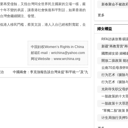
要再受侵蝕，又指台灣同全世界民主國家的立場一樣，嚴
新春聚会不被政府
十年不變的承諾，讓香港社會恢復和平對話，如果香港的
更多
台灣會繼續關注、發聲。
低港人移民門檻，蔡英文說，港人入台已經相對寬鬆，去
婦女權益
RFA访谈张菁/
新疆“再教育营”
中国妇权Women’s Rights in China
邮箱E-mail：wrichina@yahoo.com
國際婦女節 婦權
网址Website：www.wrchina.org
開放二孩政策 能
云南70后母亲怀
自治
中國兩會：李克強報告談台灣未提“和平統一”及“九二共識”引發揣測
行为艺术《驱除
行为艺术《驱除
光剥夺失职父母
一胎政策的十大罪
一胎政策十大罪
“單獨二胎”政策
计生局強行关押5