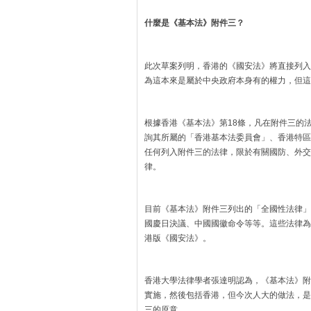
什麼是《基本法》附件三？
此次草案列明，香港的《國安法》將直接列入
為這本來是屬於中央政府本身有的權力，但這
根據香港《基本法》第18條，凡在附件三的
詢其所屬的「香港基本法委員會」、香港特區
任何列入附件三的法律，限於有關國防、外交
律。
目前《基本法》附件三列出的「全國性法律」
國慶日決議、中國國徽命令等等。這些法律為
港版《國安法》。
香港大學法律學者張達明認為，《基本法》附
實施，然後包括香港，但今次人大的做法，是
三的原意。