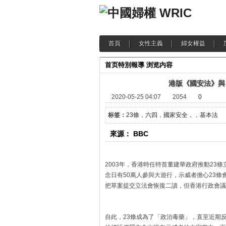
首頁
女性主義
婦女權益
首页
特別報導
浏览内容
港版《國安法》與
2020-05-25 04:07
2054
0
标签：
23條
，
六四
，
國家安全，
，
基本法
來源： BBC
2003年，香港時任特首董建華政府推動23
念日有50萬人參與大遊行，示威者擔心23
把草案提交立法會恢復二讀，但香港行政會議
自此，23條成為了「政治毒藥」，直至近期