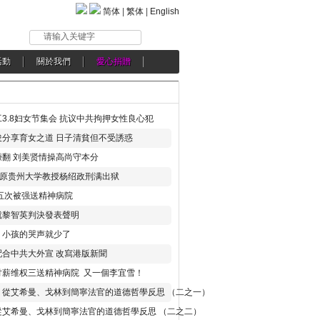
简体
|
繁体
|
English
请输入关键字
活動
關於我們
愛心捐贈
3.8妇女节集会 抗议中共拘押女性良心犯
分享育女之道 日子清貧但不受誘惑
翻 刘美贤情操高尚守本分
年 原贵州大学教授杨绍政刑满出狱
五次被强送精神病院
就黎智英判決發表聲明
，小孩的哭声就少了
合中共大外宣 改寫港版新聞
讨薪维权三送精神病院 又一個李宜雪！
：從艾希曼、戈林到簡寧法官的道德哲學反思 （二之一）
從艾希曼、戈林到簡寧法官的道德哲學反思 （二之二）