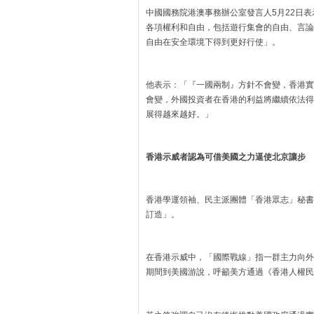
中國國務院港澳事務辦公室發言人5月22日
各項權利和自由，包括遊行集會的自由、言論
自由在安全環境下得到更好行使」。
他表示：「『一國兩制』方針不會變，香港實
會變，外國投資者在香港的利益將繼續依法得
展得越來越好。」
香港示威者認為可借美國之力逼使北京讓步
香港學運領袖、民主派團體「香港眾志」秘書
訂造」。
在香港示威中，「國際戰線」指一群主力向外
期間到美國游說，呼籲美方通過《香港人權民