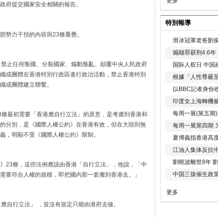
更多
政府提交國家安全相關的報告。
特別報導
部勢力干預的內容與23條重疊。
滑冰冠軍老爸劉俊
煽颠罪获刑4.6
」禁止任何叛國、分裂國家、煽動叛亂、顛覆中央人民政府
国际人权日 中国政
織或團體在香港特別行政區進行政治活動，禁止香港特別
根據「人性尊嚴
織或團體建立聯繫。
以BBC記者身份
印度女上海轉機被
每周一展(第五期
23條最初需要「香港應自行立法」的原意，是考慮到香港和
的分別，是《國際人權公約》在香港有效，但在大陸則無
每周一展第四期 
義，明顯不受《國際人權公約》限制。
夏博義指香港高
江油人集体反抗
劉曉波離世8年 
》23條，這些法例應該由香港「自行立法」，他說，「中
中国三孩催生政
需要符合人權的規模，即把國內那一套搬到香港去。」
更多
「應自行立法」 ，並沒有規定只能由港府去做。