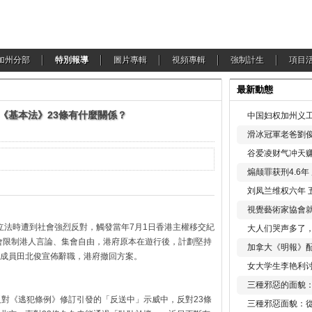
加州分部
特別報導
圖片專輯
視頻專輯
強制計生
項目
最新動態
《基本法》23條有什麼關係？
中国妇权加州义工
滑冰冠軍老爸劉俊
谷爱凌财气冲天赚
煽颠罪获刑4.6
刘凤兰维权六年 
視覺藝術家協會
條立法時遭到社會強烈反對，觸發當年7月1日香港主權移交紀
大人们哭声多了
條會限制港人言論、集會自由，港府原本在遊行後，計劃堅持
加拿大《明報》配
成員田北俊宣佈辭職，港府撤回方案。
女大学生李艳利
三種邪惡的面貌
反對《逃犯條例》修訂引發的「反送中」示威中，反對23條
三種邪惡面貌：