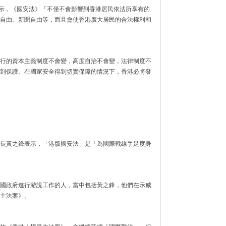
表示，《國安法》「不僅不會影響到香港居民依法所享有的
自由、新聞自由等，而且會使香港廣大居民的合法權利和
行的資本主義制度不會變，高度自治不會變，法律制度不
到保護。在國家安全得到切實保障的情況下，香港必將發
長黃之鋒表示，「港版國安法」是「為國際戰線手足度身
國政府進行游說工作的人，當中包括黃之鋒，他們在示威
主法案》。