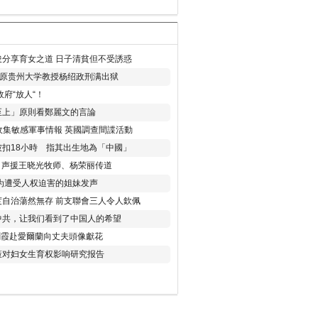
分享育女之道 日子清貧但不受誘惑
年 原贵州大学教授杨绍政刑满出狱
府“放人“！
至上」原則看鄭麗文的言論
收集敏感軍事情報 英國調查間諜活動
扣18小時 指其出生地為「中國」
) 声援王晓光牧师、杨荣丽传道
为遭受人权迫害的姐妹发声
度自治蕩然無存 前支聯會三人令人欽佩
中共，让我们看到了中国人的希望
劉霞赴愛爾蘭向丈夫頭像獻花
策对妇女生育权影响研究报告