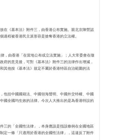
放在《基本法》附件三，由香港公布實施。親北京陣營認
個過程被香港民主派形容是搶奪香港的立法權。
法律，由香港「在當地公布或立法實施」；人大常委會在徵
政府的意見後，可對《基本法》附件三的法律作出增減，
和其他按《基本法》規定不屬於香港特區自治範圍的法
，包括中國國籍法、中國領海聲明、中國外交特權、中國
中國全國均生效的法律。今次人大推出的是為香港特設的
件三的「全國性法律」，本身應該是指該條例在全國地區
制定一條「只適用於香港的全國性法律」，這違反了附件