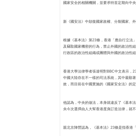
國家安全的相關機關，並要求特首定期向中央
新《國安法》中顛復國家政權、分裂國家、外
根據《基本法》第23條，香港「應自行立法
及竊取國家機密的行為，禁止外國的政治性組
行政區的政治性組織或團體與外國的政治性組
香港大學法律學者張達明對BBC中文表示，
中國大陸存在不一樣的司法系統，其中最顯著
效，而目前在中國實施的《國家安全法》的定
他認為，中央的做法，本身就違反了《基本法
央今次選擇由人大幫香港度身訂造法律，就不
親北京陣營認為，《基本法》23條是指香港