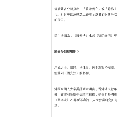
儘管眾多分析指出，「香港獨立」或「恐怖主
化、針對中國象徵加上香港示威者表明會爭取
的借口。
民主派認為，《國安法》比起《逃犯條例》更
誰會受到影響呢？
示威人士、媒體、法律界、民主派政治團體、
能受到《國安法》的影響。
港區全國人大常委譚耀宗明言，香港過去數年
徽、破壞和攻擊中央駐港機構，並舉起外國旗
《基本法》23條所不容許，人大會議研究如
進。