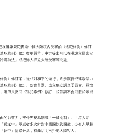
把在港嫌疑犯押返中國大陸境內受審的《逃犯條例》修訂
逃犯條例》修訂案更嚴苛，中方提出可以在港設立國家安
跨境執法」或把港人押返大陸受審等問題。
條例》修訂案，從相對和平的遊行，逐步演變成連場暴力
逃犯條例》修訂、落實普選、成立獨立調查委員會、釋放
，港府只撤回《逃犯條例》修訂，並強調不會屈服於示威
面的影響力，被外界視為削減「一國兩制」、「港人治
「反送中」示威者多次針對中國國旗及國徽，亦有人舉起
「反中」情緒升溫，有商店明言拒絶大陸客人。