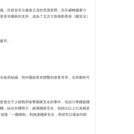
義」目前並非示威者主流的意識形態，但示威轉趨暴力
英美等國家的支持，成為了北京方面推動香港《國安法》
嚴苛。
非政府組織、與外國政客有聯繫的政客等等，全部都有可
曾發生不少挑戰和衝擊國家安全的事件，包括污辱國旗國
幟，結合外國勢力，破壞國家安全，他指出以上行為都是
何保護「一國兩制」和維護國家安全，再研究日後如何跟