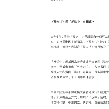
《國安法》與「反送中」有關嗎？
去年6月，香港「反送中」爭議源自一個可以
案，如今香港民主派認為，《國安法》比起《
全機構，引發外界關注《國安法》會否涉及「
「反送中」示威因為港府遲遲不肯撤回《逃犯
衝突，示威者提出「五大訴求」，包括撤回《
被捕人士和撤回「暴動」定義等。眾多訴求中
者的暴力威脅，未有回應其他訴求。
中國大陸近年來加速擴大在香港政治和經濟方
港」和原有生活方式，加劇了「反中」情緒。
港英時代或「香港獨立」的旗幟，在疫情期間