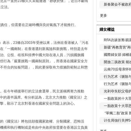
北京一直對23條久久未能通過「耿耿於懷」，近日不斷有
新春聚会不被政府
條立法。
更多
制責任，但需要在正確時機與良好氣氛下才能推行。
婦女權益
RFA访谈张菁/
）表示，23條自2003年受挫以來，法例在香港被人「污名
新疆“再教育营”
在「一國兩制」在香港遇到新風險和新挑戰，特別是去年
國際婦女節 婦權
治、公投、歧視和排擠中國大陸在港人員，污損國旗國
些行為「嚴重挑戰一國兩制原則」，而香港在國家安全方
開放二孩政策 能
不符合的短板問題」，因此要採取有力措施防範制止和懲
云南70后母亲怀
行为艺术《驱除
行为艺术《驱除
光剥夺失职父母
。在今年稍後舉行的立法會選舉，民主派稱將努力推動
議席中的過半議席。有分析認為，北京大力推動《國安法》之
一胎政策的十大罪
擊，顯示了北京對香港在國家安全問題上的決心。
一胎政策十大罪
“單獨二胎”政策
计生局強行关押5
的《國安法》將包括顛復國家政權、分裂國家、恐怖活
機構和執行機制或是有由中央政府按需要在香港設立負責