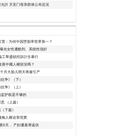
允許 天安门母亲群体公布近況
易富贤：为何中国堕胎率世界第一？
再曝光女性遭酷刑、系统性强奸
義工華盛頓控訴計生暴行
改善中國人權狀況嗎？
8个月大胎儿明天将被引产
与抗争》（下）
与抗争》（上）
的监护权是不够的
恶 （上篇）
恶（下篇）
 難掩人權迫害現實
夜6天， 产妇遭羞辱逼供