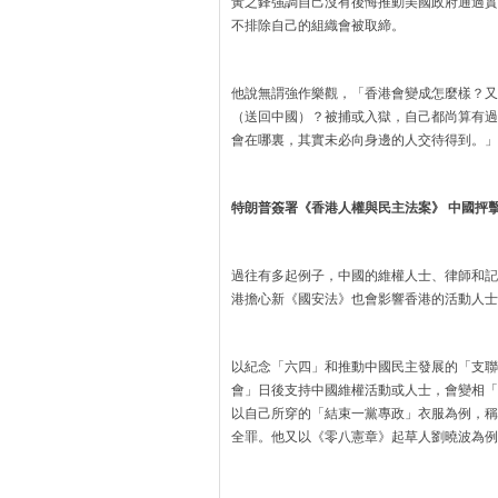
黃之鋒強調自己沒有後悔推動美國政府通過實
不排除自己的組織會被取締。
他說無謂強作樂觀，「香港會變成怎麼樣？又
（送回中國）？被捕或入獄，自己都尚算有過
會在哪裏，其實未必向身邊的人交待得到。」
特朗普簽署《香港人權與民主法案》 中國抨
過往有多起例子，中國的維權人士、律師和記
港擔心新《國安法》也會影響香港的活動人士
以紀念「六四」和推動中國民主發展的「支聯
會」日後支持中國維權活動或人士，會變相「
以自己所穿的「結束一黨專政」衣服為例，稱
全罪。他又以《零八憲章》起草人劉曉波為例