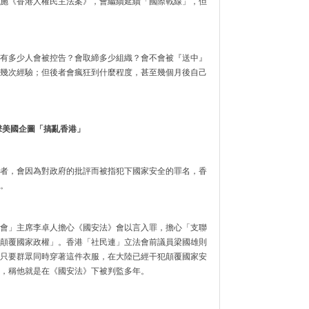
施《香港人權民主法案》，會繼續延續「國際戰線」，但
有多少人會被控告？會取締多少組織？會不會被『送中』
幾次經驗；但後者會瘋狂到什麼程度，甚至幾個月後自己
擊美國企圖「搞亂香港」
者，會因為對政府的批評而被指犯下國家安全的罪名，香
。
會」主席李卓人擔心《國安法》會以言入罪，擔心「支聯
顛覆國家政權」。香港「社民連」立法會前議員梁國雄則
只要群眾同時穿著這件衣服，在大陸已經干犯顛覆國家安
，稱他就是在《國安法》下被判監多年。