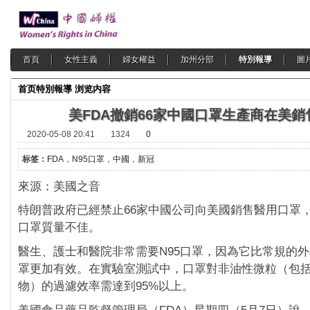
首頁
女性主義
婦女權益
加州分部
特別報導
圖
首页
特別報導
浏览内容
美FDA撤銷66家中國口罩生產商在美銷
2020-05-08 20:41
1324
0
标签：
FDA
，
N95口罩
，
中國
，
新冠
來源：美國之音
特朗普政府已經禁止66家中國公司向美國銷售醫用口罩
口罩質量不佳。
醫生、護士和醫院非常需要N95口罩，因為它比常規的
罩更加有效。在實驗室測試中，口罩對非油性微粒（包
物）的過濾效率需達到95%以上。