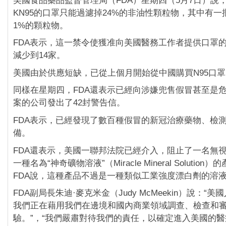
美國食品藥品監督管理局（FDA）星期四（5月7日）說
KN95的口罩只能過濾掉24%的非油性顆粒物，其中有
1%的顆粒物。
FDA表示，這一禁令使獲准向美國醫務工作者提供口罩的
減少到14家。
美國由於供應短缺，已從上個月開始從中國購買N95口罩
同樣在星期四，FDA還表示已經向涉嫌兜售假冒甚至是
案的公司發出了42封警告信。
FDA表示，已經發現了數百種假冒的新冠治療藥物、檢
備。
FDA還表示，美國一聯邦法院已經介入，阻止了一名無視
一種名為“神奇礦物溶液”（Miracle Mineral Solutio
FDA說，這種產品不過是一種類似工業強度漂白劑的溶
FDA副局長朱迪·麥克米金（Judy McMeekin）說：“
我們正在藉用我們在邊境和國內商業領域調查、檢查和
驗。”，“我們嚴肅對待我們的責任，以確定進入美國的