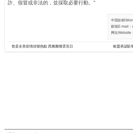
詐、假冒或非法的，並採取必要行動。”
中国妇权Women’
邮箱E-mail：w
网址Website：
曾是全美疫情頭號熱點 西雅圖撥雲見日
歐盟承認駐