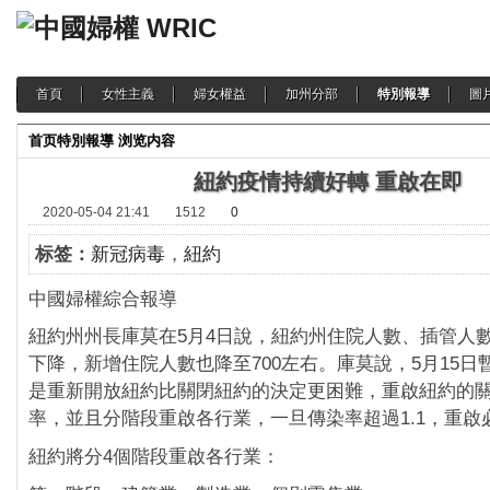
首頁
女性主義
婦女權益
加州分部
特別報導
圖
首页
特別報導
浏览内容
紐約疫情持續好轉 重啟在即
2020-05-04 21:41
1512
0
标签：
新冠病毒
，
紐約
中國婦權綜合報導
紐約州州長庫莫在5月4日說，紐約州住院人數、插管人
下降，新增住院人數也降至700左右。庫莫說，5月15日
是重新開放紐約比關閉紐約的決定更困難，重啟紐約的
率，並且分階段重啟各行業，一旦傳染率超過1.1，重啟
紐約將分4個階段重啟各行業：