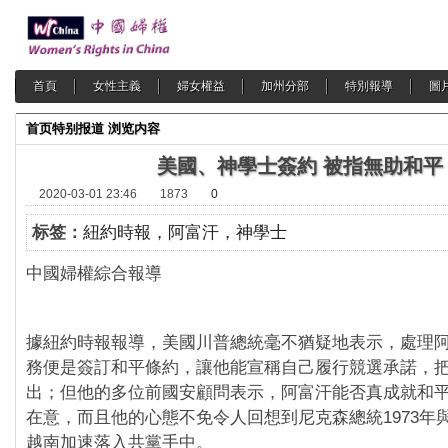
首頁
女性主義
婦女權益
加州分部
特別報導
圖
首页
特别报道
浏览内容
美國、神學士簽約 被指無助和平
2020-03-01 23:46
1873
0
标签：
紐約時報，阿富汗，神學士
中國婦權綜合報導
據紐約時報報導，美國川普總統毫不猶疑地表示，處理
務便是簽訂和平條約，讓他能宣稱自己履行競選承諾，
出；但他的多位前國安顧問表示，阿富汗能否真成就和
在意，而且他的心態不免令人回想到尼克森總統1973年
越南加速落入共黨手中。