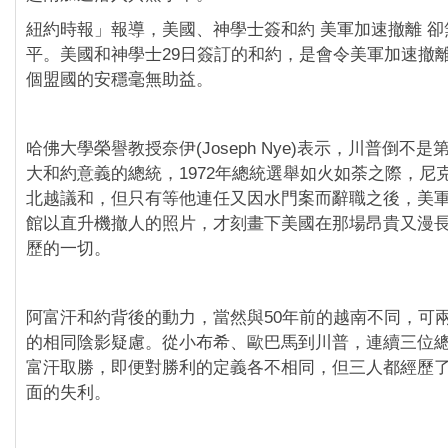
紐約時報」報導，美國、神學士簽和約 美軍加速撤離 
平。美國和神學士29日簽訂的和約，是會令美軍加速撤
個盟國的安穩毫無助益。
哈佛大學榮譽教授奈伊(Joseph Nye)表示，川普倒不
大和約意義的總統，1972年總統選舉如火如荼之際，尼
北越議和，但只有等他連任又因水門案而辭職之後，美
館以直升機撤人的照片，才刻畫下美國在那場昂貴又漫
歷的一切。
阿富汗和約背後的動力，當然與50年前的越南不同，可
的相同陰影疑慮。從小布希、歐巴馬到川普，連續三位
富汗取勝，即便對勝利的定義各不相同，但三人都經歷
面的失利。