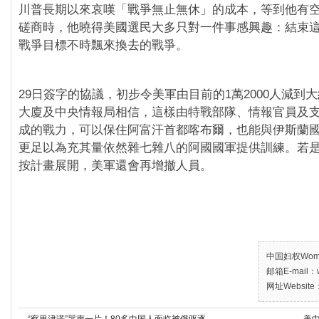
川普長期以來哀嘆「戰爭無止無休」的成本，等到他有
磋商時，他曉得美國選民大多只對一件事感興趣：結束這
戰爭目標不時飄來換去的戰爭。
29日簽字的協議，初步令美軍由目前的1萬2000人減到大
大廈及中央情報局相信，這樣由特戰部隊、情報官員及
成的戰力，可以保住阿富汗首都喀布爾，也能與伊斯蘭國(
更足以為充其量依然雜七雜八的阿國國軍提供訓練。若
按計畫展開，美軍還會再增撤人員。
中国妇权Women’
邮箱E-mail：w
网址Website：