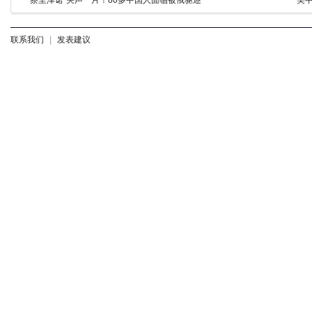
“察里津诺”哭声一片！80多中国人面临被俄驱逐
美
联系我们
|
发表建议