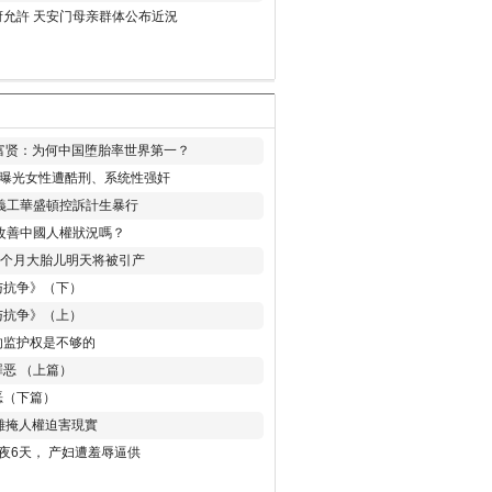
允許 天安门母亲群体公布近況
易富贤：为何中国堕胎率世界第一？
再曝光女性遭酷刑、系统性强奸
義工華盛頓控訴計生暴行
改善中國人權狀況嗎？
8个月大胎儿明天将被引产
与抗争》（下）
与抗争》（上）
的监护权是不够的
恶 （上篇）
恶（下篇）
 難掩人權迫害現實
夜6天， 产妇遭羞辱逼供