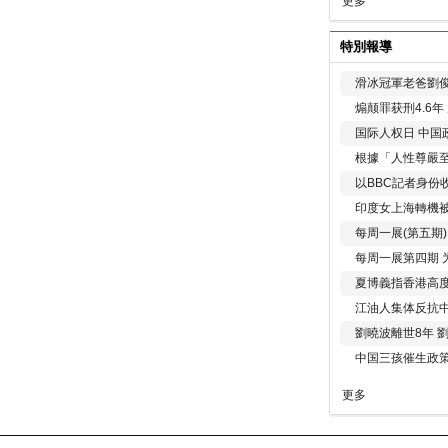
更多
特別報導
滑冰冠軍老爸劉俊
煽颠罪获刑4.6
国际人权日 中国政
根據「人性尊嚴
以BBC記者身份
印度女上海轉機被
每周一展(第五期
每周一展第四期 
夏博義指香港高
江油人集体反抗
劉曉波離世8年 
中国三孩催生政
更多