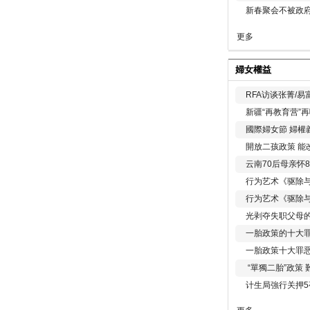
新春聚会不被政府
更多
婦女權益
RFA访谈张菁/
新疆“再教育营”
國際婦女節 婦權
開放二孩政策 能
云南70后母亲怀
行为艺术《驱除
行为艺术《驱除
光剥夺失职父母
一胎政策的十大罪
一胎政策十大罪
“單獨二胎”政策
计生局強行关押5