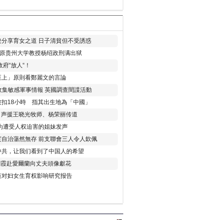
分享育女之道 日子清貧但不受誘惑
年 原贵州大学教授杨绍政刑满出狱
府“放人“！
至上」原則看鄭麗文的言論
收集敏感軍事情報 英國調查間諜活動
扣18小時 指其出生地為「中國」
) 声援王晓光牧师、杨荣丽传道
为遭受人权迫害的姐妹发声
度自治蕩然無存 前支聯會三人令人欽佩
中共，让我们看到了中国人的希望
劉霞赴愛爾蘭向丈夫頭像獻花
策对妇女生育权影响研究报告