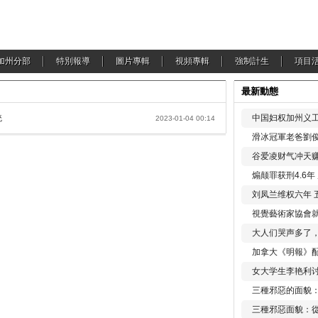
加州分部
特別報導
圖片專輯
視頻專輯
強制計生
項目
最新動態
統
中国妇权加州义工
2023-01-04 00:14
滑冰冠軍老爸劉俊
谷爱凌财气冲天赚
煽颠罪获刑4.6
刘凤兰维权六年 
視覺藝術家協會
大人们哭声多了
加拿大《明報》配
女大学生李艳利
三種邪惡的面貌
三種邪惡面貌：