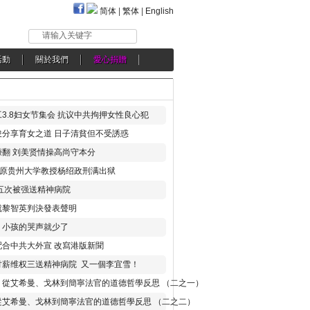
简体
|
繁体
|
English
请输入关键字
活動
關於我們
愛心捐贈
3.8妇女节集会 抗议中共拘押女性良心犯
分享育女之道 日子清貧但不受誘惑
翻 刘美贤情操高尚守本分
年 原贵州大学教授杨绍政刑满出狱
五次被强送精神病院
就黎智英判決發表聲明
，小孩的哭声就少了
合中共大外宣 改寫港版新聞
讨薪维权三送精神病院 又一個李宜雪！
：從艾希曼、戈林到簡寧法官的道德哲學反思 （二之一）
從艾希曼、戈林到簡寧法官的道德哲學反思 （二之二）