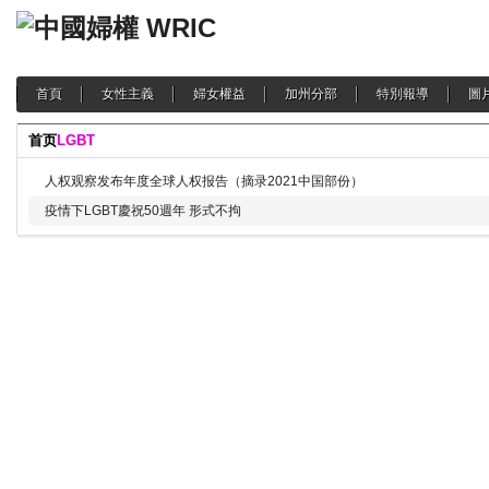
首頁
女性主義
婦女權益
加州分部
特別報導
圖
首页
LGBT
人权观察发布年度全球人权报告（摘录2021中国部份）
疫情下LGBT慶祝50週年 形式不拘