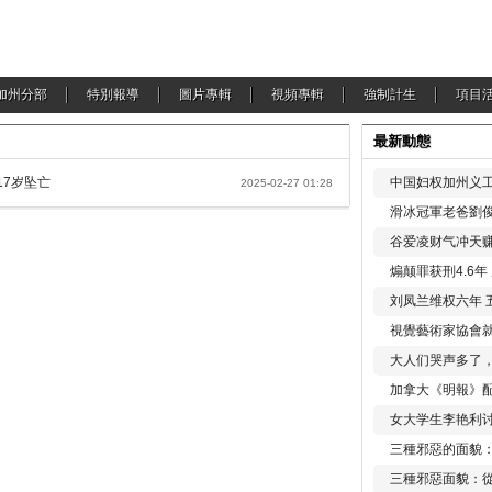
加州分部
特別報導
圖片專輯
視頻專輯
強制計生
項目
最新動態
17岁坠亡
中国妇权加州义工
2025-02-27 01:28
滑冰冠軍老爸劉俊
谷爱凌财气冲天赚
煽颠罪获刑4.6
刘凤兰维权六年 
視覺藝術家協會
大人们哭声多了
加拿大《明報》配
女大学生李艳利
三種邪惡的面貌
三種邪惡面貌：