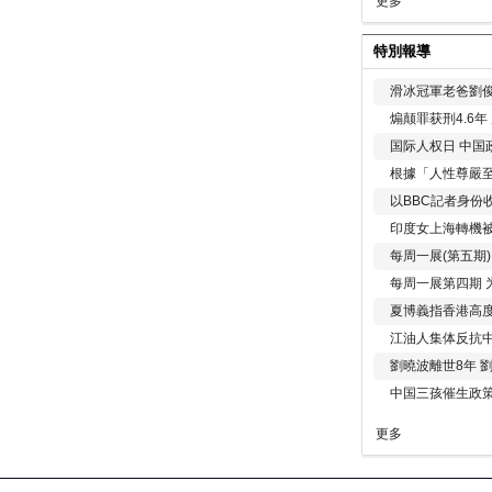
更多
特別報導
滑冰冠軍老爸劉俊
煽颠罪获刑4.6
国际人权日 中国政
根據「人性尊嚴
以BBC記者身份
印度女上海轉機被
每周一展(第五期
每周一展第四期 
夏博義指香港高
江油人集体反抗
劉曉波離世8年 
中国三孩催生政
更多