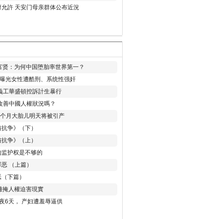
允許 天安门母亲群体公布近況
易富贤：为何中国堕胎率世界第一？
再曝光女性遭酷刑、系统性强奸
義工華盛頓控訴計生暴行
改善中國人權狀況嗎？
8个月大胎儿明天将被引产
与抗争》（下）
与抗争》（上）
的监护权是不够的
恶 （上篇）
恶（下篇）
 難掩人權迫害現實
夜6天， 产妇遭羞辱逼供