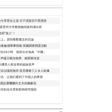
分享育女之道 日子清貧但不受誘惑
年 原贵州大学教授杨绍政刑满出狱
府“放人“！
至上」原則看鄭麗文的言論
收集敏感軍事情報 英國調查間諜活動
扣18小時 指其出生地為「中國」
) 声援王晓光牧师、杨荣丽传道
为遭受人权迫害的姐妹发声
度自治蕩然無存 前支聯會三人令人欽佩
中共，让我们看到了中国人的希望
劉霞赴愛爾蘭向丈夫頭像獻花
策对妇女生育权影响研究报告