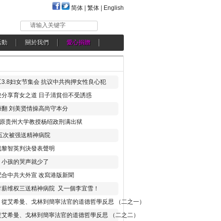
简体
|
繁体
|
English
请输入关键字
活動
關於我們
愛心捐贈
3.8妇女节集会 抗议中共拘押女性良心犯
分享育女之道 日子清貧但不受誘惑
翻 刘美贤情操高尚守本分
年 原贵州大学教授杨绍政刑满出狱
五次被强送精神病院
就黎智英判決發表聲明
，小孩的哭声就少了
合中共大外宣 改寫港版新聞
讨薪维权三送精神病院 又一個李宜雪！
：從艾希曼、戈林到簡寧法官的道德哲學反思 （二之一）
從艾希曼、戈林到簡寧法官的道德哲學反思 （二之二）