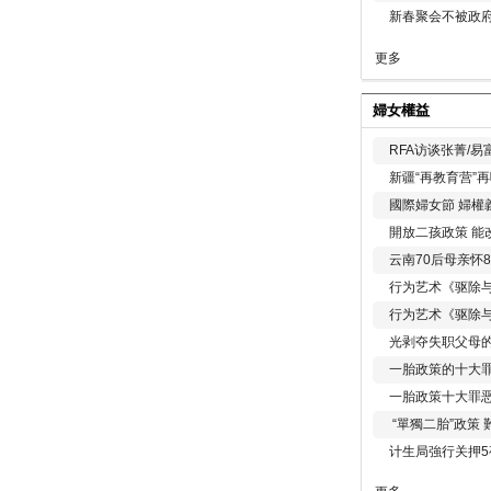
新春聚会不被政府
更多
婦女權益
RFA访谈张菁/
新疆“再教育营”
國際婦女節 婦權
開放二孩政策 能
云南70后母亲怀
行为艺术《驱除
行为艺术《驱除
光剥夺失职父母
一胎政策的十大罪
一胎政策十大罪
“單獨二胎”政策
计生局強行关押5