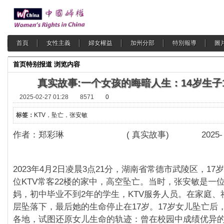
首頁
女性主義
婦女權益
加州分部
特別報導
圖
首页
特别报道
浏览内容
真实故事:一个女孩的晦暗人生：14岁生子
2025-02-27 01:28
8571
0
标签：
KTV
，
坠亡
，
张安敏
作者：郑彩琳 ( 真实故事) 2025- 1-
2023年4月2日凌晨3点21分，湖南省常德市武陵区，1
位KTV常客22楼的家中，高空坠亡。当时，张安敏是一
妈，初中毕业不到2年的学生，KTV服务人员。在家庭、
层坠落下，最后她的生命停止在17岁。17岁女儿坠亡后
各地，试图还原女儿生命的轨迹：曾在校园中成绩优异