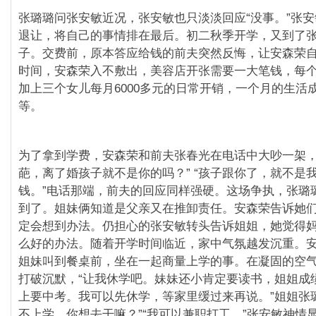
张璐璐问张安敏近况，张安敏也只淡淡回应“没事。”张
退让，将自己的事情排在最后。初二秋季开学，又到了
子。交费前，原本答应给钱的前夫突然反悔，让安森荣
时间，安森荣入不敷出，美容店开张需要一大笔钱，每个月
加上三个女儿每月6000多元的日常开销，一个月的生活
等。
为了拿到学费，安森荣和前夫张春光在电话中大吵一架，
葩，离了婚孩子就不是你的吗？” “孩子跟你了，就不是
钱。”电话那端，前夫的回应同样强硬。这场争执，张璐
到了。姐妹俩知道是父亲又在推卸责任。安森荣告诉她
定会想到办法。仍担心的张安敏转头告诉姐姐，她觉得
么好的办法。随着开学时间临近，家中气氛越发沉重。
姐妹叫到餐桌前，坐在一起商量上学的事。在凝固的空
打破沉默，“让我休学吧。妹妹还小肯定要读书，姐姐成
上要中考。我可以先休学，等家里缓过来再说。”姐姐张
不上学，你想去干嘛？”“我可以兼职打工。”张安敏神情