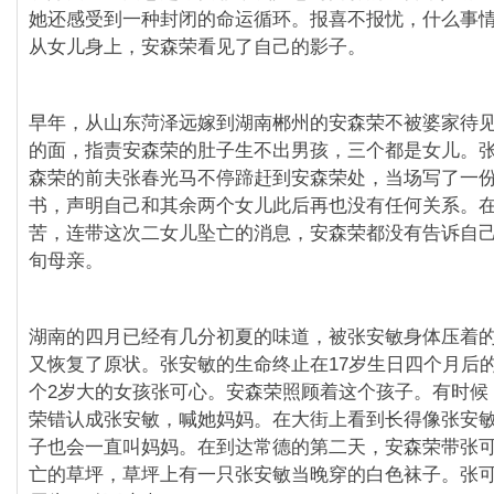
她还感受到一种封闭的命运循环。报喜不报忧，什么事
从女儿身上，安森荣看见了自己的影子。
早年，从山东菏泽远嫁到湖南郴州的安森荣不被婆家待
的面，指责安森荣的肚子生不出男孩，三个都是女儿。
森荣的前夫张春光马不停蹄赶到安森荣处，当场写了一
书，声明自己和其余两个女儿此后再也没有任何关系。
苦，连带这次二女儿坠亡的消息，安森荣都没有告诉自
旬母亲。
湖南的四月已经有几分初夏的味道，被张安敏身体压着
又恢复了原状。张安敏的生命终止在17岁生日四个月后
个2岁大的女孩张可心。安森荣照顾着这个孩子。有时候
荣错认成张安敏，喊她妈妈。在大街上看到长得像张安
子也会一直叫妈妈。在到达常德的第二天，安森荣带张
亡的草坪，草坪上有一只张安敏当晚穿的白色袜子。张