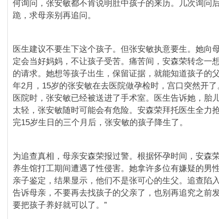
何询问，张安敏都不肯说明肚中孩子的来历。几次询问
跪，求母亲别再追问。
医生建议不要生下这个孩子。但张安敏执意要生。她向
定会当好妈妈，不让孩子受苦。痛苦间，安森荣转念一
的请求。她想等孩子出生，保留证据，就能知道孩子的父亲
年2月，15岁的张安敏在去医院做孕检时，宫口突然开
医院时，张安敏已经被送进了手术室。医生告诉她，胎
太轻，张安敏随时可能会有危险。安森荣拜托医生全力
完15岁生日的三个月后，张安敏的孩子降生了。
为追查真相，母亲安森荣报过警。根据怀孕时间，安森
养生馆打工期间遭遇了性侵害。她拿许多位有嫌疑的男性
亲子鉴定，结果显示，他们不是张可心的生父。追查陷
告诉母亲，不要再去找孩子的父亲了，也别再追究之前发
要把孩子养好就可以了。”