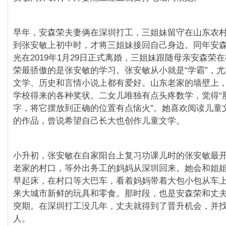
早年，安森荣夫妻俩在深圳打工，三姐妹留守在山东农
到张安敏上初中时，才将三姐妹接回自己身边。同年安
光在2019年1月29日正式离婚，三姐妹跟随母亲安森荣
荣最骄傲的是张安敏的学习。张安敏从小就是“学霸”，
文学、历史和言情小说上都有爱好。山东老家的墙壁上
学校得来的各种奖状。二女儿唯独有点头疼数学，觉得“
字，将它摆放到正确的位置有点恼火”。她喜欢阅读儿童
的作品，曾说希望自己长大也创作儿童文学。
小升初，张安敏在自家阳台上复习功课儿时的张安敏最
老家的村口，等外出务工的妈妈从深圳回来。她会和姐
早起床，在村口等大巴车，看着妈妈带着大包小包从车
来大城市新鲜的玩具和零食。那时段，也是安森荣和丈
突期。在深圳打工没几年，丈夫就得到了晋升机会，并
人。