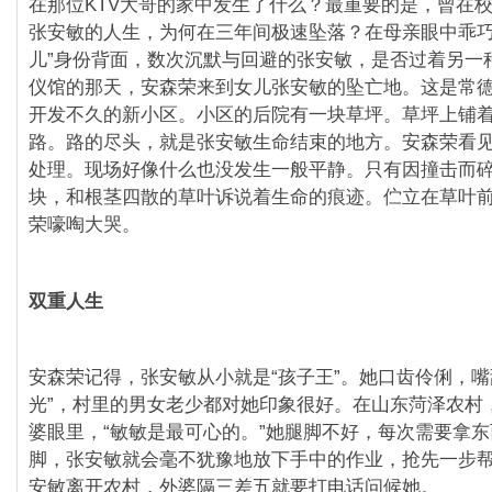
在那位KTV大哥的家中发生了什么？最重要的是，曾在
张安敏的人生，为何在三年间极速坠落？在母亲眼中乖巧
儿”身份背面，数次沉默与回避的张安敏，是否过着另一
仪馆的那天，安森荣来到女儿张安敏的坠亡地。这是常
开发不久的新小区。小区的后院有一块草坪。草坪上铺
路。路的尽头，就是张安敏生命结束的地方。安森荣看
处理。现场好像什么也没发生一般平静。只有因撞击而
块，和根茎四散的草叶诉说着生命的痕迹。伫立在草叶
荣嚎啕大哭。
双重人生
安森荣记得，张安敏从小就是“孩子王”。她口齿伶俐，嘴
光”，村里的男女老少都对她印象很好。在山东菏泽农村
婆眼里，“敏敏是最可心的。”她腿脚不好，每次需要拿
脚，张安敏就会毫不犹豫地放下手中的作业，抢先一步
安敏离开农村，外婆隔三差五就要打电话问候她。