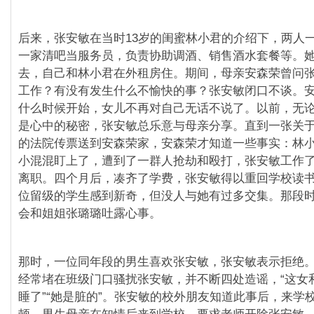
后来，张安敏在当时13岁的闺蜜林小君的介绍下，两人
一家清吧当服务员，负责协助调酒、销售酒水套餐等。
去，自己和林小君在外租房住。期间，母亲安森荣曾问
工作？有没有发生什么不愉快的事？张安敏闭口不谈。
什么时候开始，女儿不再对自己无话不说了。以前，无
是心中的秘密，张安敏总乐意与母亲分享。直到一张关
的法院传票送到安森荣家，安森荣才知道一些事实：林
小混混盯上了，遭到了一群人抢劫和殴打，张安敏工作
离职。四个月后，凑齐了学费，张安敏得以重回学校读
位留级的学生感到新奇，但没人与她有过多交集。那段
会和姐姐张璐璐吐露心事。
那时，一位同年段的男生喜欢张安敏，张安敏表示拒绝
经常堵在班级门口骚扰张安敏，并不断四处造谣，“这女
睡了”“她是脏的”。张安敏的校外朋友知道此事后，来学