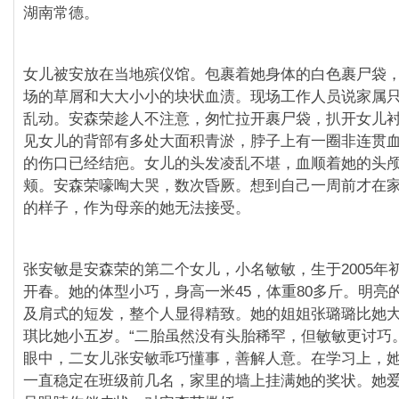
湖南常德。
女儿被安放在当地殡仪馆。包裹着她身体的白色裹尸袋
场的草屑和大大小小的块状血渍。现场工作人员说家属
乱动。安森荣趁人不注意，匆忙拉开裹尸袋，扒开女儿
见女儿的背部有多处大面积青淤，脖子上有一圈非连贯
的伤口已经结疤。女儿的头发凌乱不堪，血顺着她的头
颊。安森荣嚎啕大哭，数次昏厥。想到自己一周前才在
的样子，作为母亲的她无法接受。
张安敏是安森荣的第二个女儿，小名敏敏，生于2005年初
开春。她的体型小巧，身高一米45，体重80多斤。明亮
及肩式的短发，整个人显得精致。她的姐姐张璐璐比她
琪比她小五岁。“二胎虽然没有头胎稀罕，但敏敏更讨巧
眼中，二女儿张安敏乖巧懂事，善解人意。在学习上，
一直稳定在班级前几名，家里的墙上挂满她的奖状。她