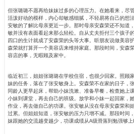
但张璐璐不愿再给妹妹过多的心理压力。在她看来，尽
活泼好动的模样，内心却敏感细腻，不轻易将自己的想
安敏的了解比母亲更近一步。那时母亲安森荣还不知道
敏并没有表面看起来那么轻松。自从丈夫拒付三个孩子
四口的生计就成了安森荣的头等大事。听朋友说做美容
森荣就打算开一个美容店来维持家庭。那段时间，安森
容店的事，无暇顾及家中。
临近初三，姐姐张璐璐在学校住宿，也很少回家。照顾
妹的任务，落在了张安敏身上。安森荣不在家的日子，
同龄人更早起床，帮助小妹洗漱、准备早餐，检查她上
小妹到课堂，再去自己的班级。放学和小妹一起回家，
作业，再去做自己的功课。张安敏从没在母亲安森荣和
过累。但姐姐知道，张安敏的压力只增不减。那段时间
妹跟她的交流越变越少，功课成绩从A级滑落到勉强够上