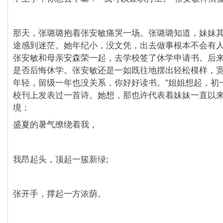
那天，张璐璐抱着张安敏痛哭一场。张璐璐知道，妹妹
途感到迷茫。她年纪小，没文凭，出去做事根本不会有
张安敏和母亲安森荣一起，去学校签了休学申请书。后
是否后悔休学。张安敏还是一如既往地摆出轻松模样，宽
年轻，留级一年也没关系，你好好读书。”姐姐想起，初
校刊上发表过一首诗。她想，那也许代表着妹妹一直以
境：
盛夏的暑气缭绕着我，
我昂起头，顶起一簇新绿;
张开手，撑起一方浓荫。