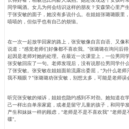
长得好看，相貌也比同龄人成熟。她还发现这个女孩时
同学喝酒。女儿为何会结识这样的朋友？安森荣心里产
于张安敏的面子，她没有多说什么。在姐姐张璐璐眼里
嘻嘻的，但似乎也有自己的烦恼。
在一次一起放学回家的路上，张安敏像自言自语、又像
说道：“感觉老师们好像都不喜欢我。”张璐璐在询问后
起因是老师对她的处理。在最近一次课堂上，一位男同
张安敏回应了一句。老师发现后，没有说那位男同学什
了张安敏。张安敏在姐姐面前流露出委屈，“为什么老师
我不顺眼？”张璐璐劝张安敏，别想太多，可能是老师误
听完张安敏的倾诉，姐姐也隐约感到不对劲。她知道在
己一样出自单亲家庭，或者是留守儿童的孩子，和同学
产生和妹妹一样的顾虑，“老师是不是不喜欢我” “老师
碟”。