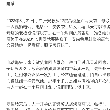
隐瞒
2023年3月31日，在张安敏从22层高楼坠亡两天前，母
一次视频电话。电话中，安森荣告诉女儿这几天可以准
烤店的老板娘说辞职了。在一段时间的筹备后，准备给
店终于在2023年5月份就要装修了。安森荣用鼓励的语
会帮助她一起看店，顺便照顾孩子。
电话那头，张安敏笑着回应母亲，说自己过几天就回家
子后没多久，放寒假的姐姐张璐璐带着她一起，去郴州
工。姐姐张璐璐第一次打工，经常磕磕碰碰，怕自己出
而像姐姐一样安慰她。那半个多月是姐妹俩难得的开心
两人一起在一个房间睡觉，说悄悄话，谈未来。
寒假结束后，大一开学的张璐璐从烧烤店离职。临行前