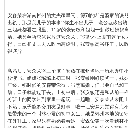
安森荣在湖南郴州的丈夫家里闹，得到的却是婆家的谩骂
出轨，那是我儿子的本事”“你生不出儿子，老公就该出轨
三姐妹都看在眼里。11岁的张安敏和姐姐一起鼓励妈妈
活。她甚至祈求爸爸放过安森荣，“你配不上眼前这个女
得，自己和丈夫去民政局离婚时，张安敏高兴坏了，民
很诧异。
离婚后，安森荣将三个孩子安放在郴州当地一所承办中
校读书。姐姐张璐璐上初三时，张安敏刚好读初一，妹
年级。那时候的安森荣觉得，虽然离婚，但只要自己和
助，日子就能过下去。上初中后，张安敏还是和从前一
将班上的同学带到家里一起玩，一起睡。安森荣从未阻
不熟，孩子能多交朋友是好事。唯一让安森荣觉得有点
敏带来的一个叫林小君的初中女生。她是郴州本地的留
在外打工，家里只有奶奶看着她。安森荣第一次看到林