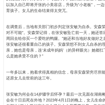
以加入自己即将开张的小美容店，升级为“小老板”，一
育孩子。女儿的生命结束得太突兀。
在调查后，当地有关部门初步判定张安敏为自杀。安森荣
对不可能”。安森荣记得，在张安敏坠亡前一天，她还答
周回去给你买一个爱吃的鸭腿。”她还和当地好友做好之
张安敏还很看重自己的孩子。安森荣想不到女儿自杀的理
亲，她也是母亲，连‘未成年妈妈’（的异样眼光）她都扛
么是她承受不住的？”
一年多以来，抱着求得真相的信念，母亲安森荣穷尽所
还原女儿去世前的这三年。
张安敏为何会在14岁辍学后怀孕？最后一次见面在湖南
会在十日后死在外地？2023年4月1日的晚上，女儿生命