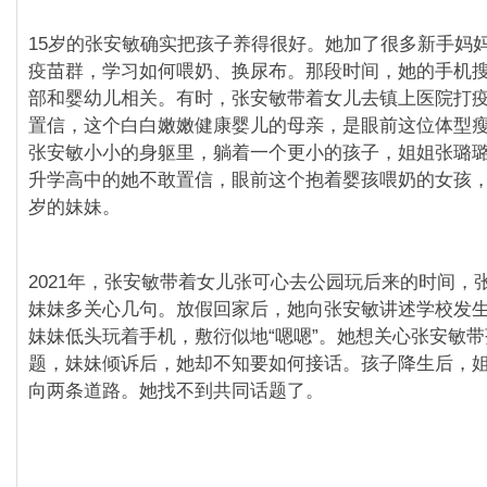
15岁的张安敏确实把孩子养得很好。她加了很多新手妈
疫苗群，学习如何喂奶、换尿布。那段时间，她的手机
部和婴幼儿相关。有时，张安敏带着女儿去镇上医院打
置信，这个白白嫩嫩健康婴儿的母亲，是眼前这位体型
张安敏小小的身躯里，躺着一个更小的孩子，姐姐张璐
升学高中的她不敢置信，眼前这个抱着婴孩喂奶的女孩
岁的妹妹。
2021年，张安敏带着女儿张可心去公园玩后来的时间，
妹妹多关心几句。放假回家后，她向张安敏讲述学校发
妹妹低头玩着手机，敷衍似地“嗯嗯”。她想关心张安敏
题，妹妹倾诉后，她却不知要如何接话。孩子降生后，
向两条道路。她找不到共同话题了。