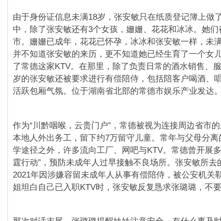
由于身份证信息未满18岁，张安敏只在纸质登记簿上做
中，除了张安敏还有3个女孩，姗姗、花花和冰冰。她们
市。姗姗已成年，花花已怀孕，冰冰和张安敏一样，未满
并不知道张安敏的来历，更不知道她已经生育了一个女
了常德这家KTV。在那里，除了负责日常的酒水销售、服
岁的张安敏还被要求进行有偿陪侍，包括陪客户喝酒、
活跃包厢气氛。位于湖南省北部的常德市娱乐产业发达
作为“川黔咽喉，云贵门户”，常德被视为连接周边省市
本地人外出务工，留下约7万留守儿童。常年与父母分离
学途径之外，许多流向工厂、网吧与KTV。常德曾开展多
霆行动”，预防未成年人过早接触不良场所。张安敏所去的
2021年因涉嫌容留未成年人从事有偿陪侍，被公安机关
姐坦白自己已入职KTV时，张安敏反复恳求张璐璐，不