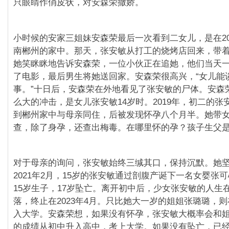
只眼睛作俏皮状，对安森荣撒娇。
小时候的安家三姐妹安森荣最后一次看到二女儿，是在202
南郴州的家中。那天，张安敏从打工的烧烤店回来，带
她笑眯眯地告诉安森荣，一位小伙正在追她，他们当天
了电影，最后男生将她送回家。安森荣很高兴，“女儿能
事。”十日后，安森荣在外地看见了张安敏的尸体。安森
么大的冲击，是女儿张安敏14岁时。2019年，初二的张
到郴州家中与母亲同住，后被发现怀孕八个月半。她带
查，除了身孕，还查出梅毒。在哪里怀的孕？孩子生父
对于母亲的询问，张安敏始终三缄其口，保持沉默。她
2021年2月，15岁的张安敏通过剖腹产诞下一名女婴张可
15岁生子，17岁坠亡。离开初中后，少女张安敏的人生
落，终止在2023年4月。只比她大一岁的姐姐张璐璐，则在
入大学。安森荣想，如果没有怀孕，张安敏大概率会和
的成绩从初中升入高中，考上大学。如果没有坠亡，已