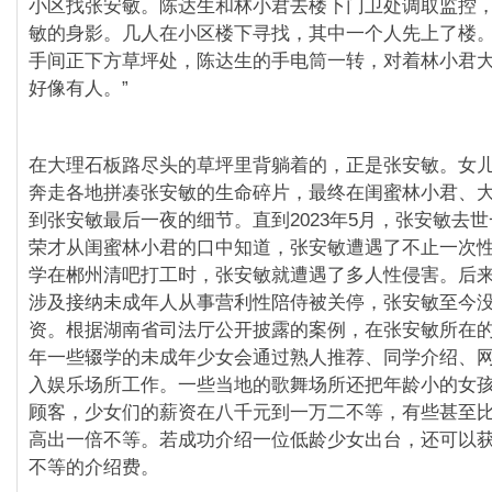
小区找张安敏。陈达生和林小君去楼下门卫处调取监控
敏的身影。几人在小区楼下寻找，其中一个人先上了楼
手间正下方草坪处，陈达生的手电筒一转，对着林小君大
好像有人。”
在大理石板路尽头的草坪里背躺着的，正是张安敏。女
奔走各地拼凑张安敏的生命碎片，最终在闺蜜林小君、
到张安敏最后一夜的细节。直到2023年5月，张安敏去
荣才从闺蜜林小君的口中知道，张安敏遭遇了不止一次
学在郴州清吧打工时，张安敏就遭遇了多人性侵害。后
涉及接纳未成年人从事营利性陪侍被关停，张安敏至今
资。根据湖南省司法厅公开披露的案例，在张安敏所在
年一些辍学的未成年少女会通过熟人推荐、同学介绍、
入娱乐场所工作。一些当地的歌舞场所还把年龄小的女
顾客，少女们的薪资在八千元到一万二不等，有些甚至
高出一倍不等。若成功介绍一位低龄少女出台，还可以
不等的介绍费。