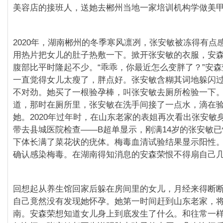
美容店的接班人，送她去郴州当地一家培训机构学做美
2020年，湖南郴州的冬季寒风凛冽，张安敏被冻得有点
用热片把女儿的肚子热敷一下。掀开张安敏的衣服，安
腹部比平时隆起不少。“乖乖，你最近怎么变胖了？”安
一直觉得女儿太瘦了，胖点好。张安敏含糊其词地躲闪
不对劲。她买了一根验孕棒，叫张安敏去厕所检验一下
道，那时在厕所里，张安敏在洗手间接了一点水，滴在
她。2020年过年时，在山东老家的表姐再次看出张安敏
带去县城医院检查——B超单显示，刚满14岁的张安敏
下体长满了菜花状的疣体。梅毒血清试验结果显示阳性
确认感染梅毒。在湖南得知消息的安森荣恨不得扇自己
回想起从养生馆回家后躲在房间里的女儿，月经来得断
自己竟然没有发现她怀孕。她第一时间赶到山东老家，
南。安森荣想知道女儿身上到底发生了什么。和往常一