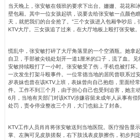
当天晚上，张安敏在领班的要求下出台。姗姗、花花和
壁包厢。其中一位女孩起哄，说要去给张安敏一点颜色瞧
天，就把我们的台全抢了。”三个女孩进入包厢争吵后，
KTV大厅。三女孩追了过来，在大厅地板上殴打张安敏
慌乱中，张安敏打碎了大厅角落里的一个空酒瓶。她拿
自卫，手部被尖锐处划开一道1厘米的口子，流了血。见
安敏持续殴打了一小时。张安敏受了伤，手机也被打坏。
一次发生打架斗殴事件。一位常德当地的居民曾联系过安
岁表妹也曾在该KTV上班，表妹曾向自己抱怨，里面经
件。工作不到三个月，由于担心自己也受到迫害，她主动辞
6月，当地有关部门对该KTV涉嫌容留未成年人从事有偿
处罚，责令停业整改三个月，大门也贴上了封条。
KTV工作人员肖肖将张安敏送到当地医院。医疗报告显
掌、左胸可见皮肤搓裂，右下肢浅表皮肤擦伤，初步判