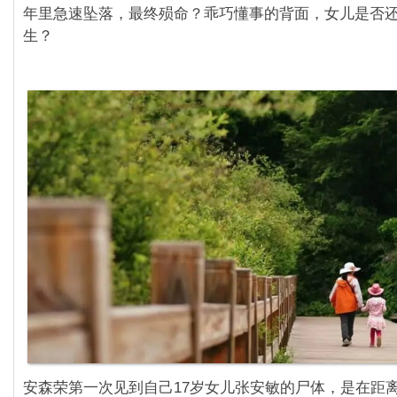
年里急速坠落，最终殒命？乖巧懂事的背面，女儿是否
生？
安森荣第一次见到自己17岁女儿张安敏的尸体，是在距