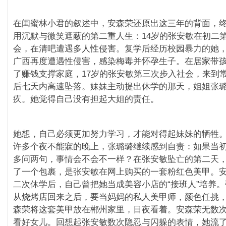
在闺蜜林小君的叙述中，安森荣还原出这三年的背面，
用沉默与微笑遮蔽的第二重人生：14岁的张安敏在初二
会，在清吧遭遇多人性侵害。复学后经历校园暴力的她
广西再度遭遇性侵害，感染梅毒并怀孕生子。在居家带
了赚钱支撑家庭，17岁的张安敏第三次步入社会，来到常
后七天内高速坠落。妹妹主动提出休学的那天，姐姐张
疚。她觉得自己没有担起大姐的责任。
她想，自己必须更加努力学习，才能对得起妹妹的牺牲
许多个夜不能寐的晚上，张璐璐继续感到自责：如果当
多问两句，事情会不会不一样？在张安敏坠亡的第二天
了一个包裹，是张安敏在网上购买的一套粉红色美甲。
二次休学后，自己曾把她当成美容小店的“接班人”培养。
从烧烤店回来之后，要当妈妈的私人美甲师，颜色任挑，
森荣将这套美甲放在郴州家里，日夜看着。安森荣无数
看好女儿。回想起张安敏数次隐忍与闪躲的表情，她流