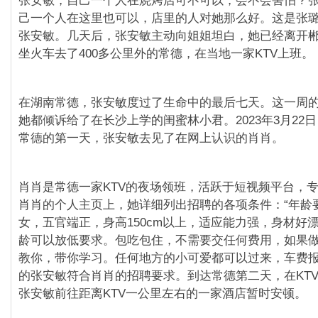
张安敏，自己一个人在烧烤店可不可以，会不会害怕？
己一个人在这里也可以，店里的人对她那么好。这是张
张安敏。几天后，张安敏主动向姐姐坦白，她已经离开
坐火车去了400多公里外的常德，在当地一家KTV上班。
在湖南常德，张安敏度过了生命中的最后七天。这一周
她都倾诉给了在长沙上学的闺蜜林小君。2023年3月22
常德的第一天，张安敏去见了在网上认识的肖肖。
肖肖是常德一家KTV的夜场领班，活跃于短视频平台，
肖肖的个人主页上，她详细列出招聘的各项条件：“年龄要求
女，五官端正，身高150cm以上，适应能力强，身材好
龄可以放低要求。包吃包住，不需要交任何费用，如果
教你，带你学习。任何地方的小可爱都可以过来，车费报销
的张安敏符合肖肖的招聘要求。到达常德第二天，在KT
张安敏前往距离KTV一公里左右的一家酒店暂时安顿。