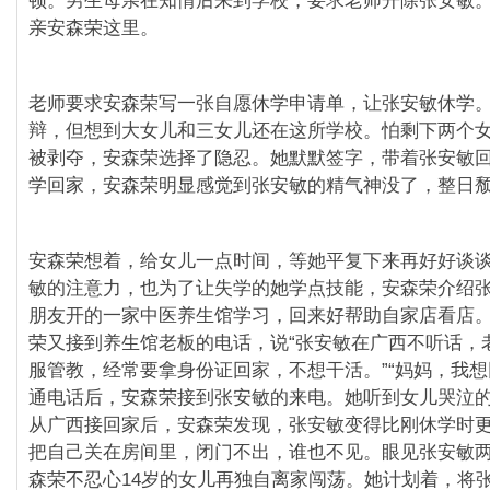
顿。男生母亲在知情后来到学校，要求老师开除张安敏
亲安森荣这里。
老师要求安森荣写一张自愿休学申请单，让张安敏休学
辩，但想到大女儿和三女儿还在这所学校。怕剩下两个
被剥夺，安森荣选择了隐忍。她默默签字，带着张安敏
学回家，安森荣明显感觉到张安敏的精气神没了，整日
安森荣想着，给女儿一点时间，等她平复下来再好好谈
敏的注意力，也为了让失学的她学点技能，安森荣介绍
朋友开的一家中医养生馆学习，回来好帮助自家店看店
荣又接到养生馆老板的电话，说“张安敏在广西不听话，
服管教，经常要拿身份证回家，不想干活。”“妈妈，我想
通电话后，安森荣接到张安敏的来电。她听到女儿哭泣
从广西接回家后，安森荣发现，张安敏变得比刚休学时
把自己关在房间里，闭门不出，谁也不见。眼见张安敏
森荣不忍心14岁的女儿再独自离家闯荡。她计划着，将