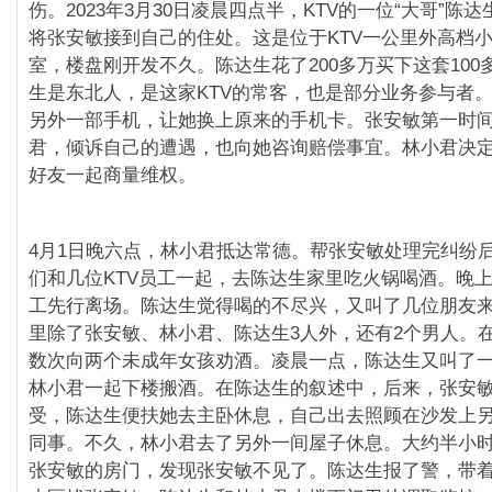
伤。2023年3月30日凌晨四点半，KTV的一位“大哥”陈
将张安敏接到自己的住处。这是位于KTV一公里外高档
室，楼盘刚开发不久。陈达生花了200多万买下这套100
生是东北人，是这家KTV的常客，也是部分业务参与者
另外一部手机，让她换上原来的手机卡。张安敏第一时
君，倾诉自己的遭遇，也向她咨询赔偿事宜。林小君决
好友一起商量维权。
4月1日晚六点，林小君抵达常德。帮张安敏处理完纠纷
们和几位KTV员工一起，去陈达生家里吃火锅喝酒。晚
工先行离场。陈达生觉得喝的不尽兴，又叫了几位朋友
里除了张安敏、林小君、陈达生3人外，还有2个男人。
数次向两个未成年女孩劝酒。凌晨一点，陈达生又叫了
林小君一起下楼搬酒。在陈达生的叙述中，后来，张安
受，陈达生便扶她去主卧休息，自己出去照顾在沙发上
同事。不久，林小君去了另外一间屋子休息。大约半小
张安敏的房门，发现张安敏不见了。陈达生报了警，带