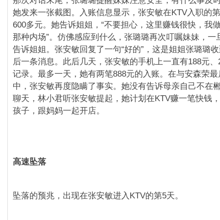
那次对话末尾，张璐璐提醒妹妹注意安全，有什么事及
她发来一张截图。入账信息显示，张安敏在KTV入职的
600多元。她告诉姐姐，“不要担心，这里赚钱很快，我
那种内场”。仿佛感应到什么，张璐璐再次叮嘱妹妹，一
告诉姐姐。张安敏回复了一句“好的”，这是姐姐张璐璐
后一条消息。此后几天，张安敏的手机上一直有188元、2
记录。最多一天，她有两笔888元的入账。在与安森荣
中，张安敏再度隐瞒了事实。她没有告诉母亲自己不在
聊天，林小君听张安敏提起，她计划在KTV赚一笔快钱
孩子，跟妈妈一起开店。
高速坠落
坠落的预兆，出现在张安敏进入KTV的第5天。