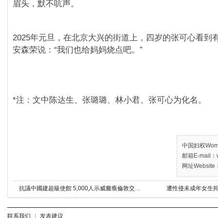
眉头，默不吭声。
2025年元旦，在北京大兴的街道上，四岁的张可心看到
安森荣说：“我们也给妈妈烧点吧。”
*注：文中陈达生、张璐璐、林小君、张可心为化名。
中国妇权Women’
邮箱E-mail：w
网址Website：
抗議中國建超級使館 5,000人示威癱瘓倫敦交通要點
遭性侵未成年女生抑
联系我们
|
发表建议