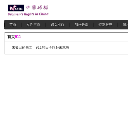
首頁
女性主義
婦女權益
加州分部
特別報導
圖
首页
911
未發出的舊文：911的日子想起來就痛