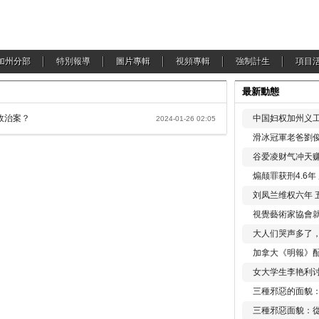
加州分部
特別報導
圖片專輯
視頻專輯
強制計生
項目
最新動態
政治案？
中国妇权加州义工
2024-01-26 02:05
滑冰冠軍老爸劉俊
谷爱凌财气冲天赚
煽颠罪获刑4.6
刘凤兰维权六年 
視覺藝術家協會
大人们哭声多了
加拿大《明報》配
女大学生李艳利
三種邪惡的面貌
三種邪惡面貌：