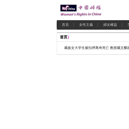
首頁
女性主義
婦女權益
首页
）
藏族女大学生被扣押离奇死亡 教授藏文酿