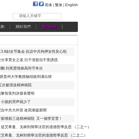
简体
|
繁体
|
English
请输入关键字
活動
關於我們
愛心捐贈
3.8妇女节集会 抗议中共拘押女性良心犯
分享育女之道 日子清貧但不受誘惑
翻 刘美贤情操高尚守本分
年 原贵州大学教授杨绍政刑满出狱
五次被强送精神病院
就黎智英判決發表聲明
，小孩的哭声就少了
合中共大外宣 改寫港版新聞
讨薪维权三送精神病院 又一個李宜雪！
：從艾希曼、戈林到簡寧法官的道德哲學反思 （二之一）
從艾希曼、戈林到簡寧法官的道德哲學反思 （二之二）