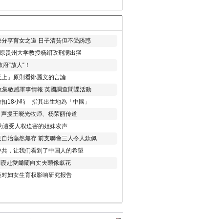
分享育女之道 日子清貧但不受誘惑
年 原贵州大学教授杨绍政刑满出狱
府“放人“！
至上」原則看鄭麗文的言論
收集敏感軍事情報 英國調查間諜活動
扣18小時 指其出生地為「中國」
) 声援王晓光牧师、杨荣丽传道
为遭受人权迫害的姐妹发声
度自治蕩然無存 前支聯會三人令人欽佩
中共，让我们看到了中国人的希望
劉霞赴愛爾蘭向丈夫頭像獻花
策对妇女生育权影响研究报告