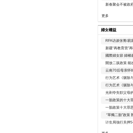
新春聚会不被政府
更多
婦女權益
RFA访谈张菁/
新疆“再教育营”
國際婦女節 婦權
開放二孩政策 能
云南70后母亲怀
行为艺术《驱除
行为艺术《驱除
光剥夺失职父母
一胎政策的十大罪
一胎政策十大罪
“單獨二胎”政策
计生局強行关押5