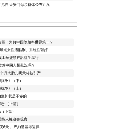
允許 天安门母亲群体公布近況
易富贤：为何中国堕胎率世界第一？
再曝光女性遭酷刑、系统性强奸
義工華盛頓控訴計生暴行
改善中國人權狀況嗎？
8个月大胎儿明天将被引产
与抗争》（下）
与抗争》（上）
的监护权是不够的
恶 （上篇）
恶（下篇）
 難掩人權迫害現實
夜6天， 产妇遭羞辱逼供