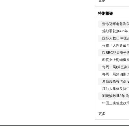
更多
特別報導
滑冰冠軍老爸劉俊
煽颠罪获刑4.6
国际人权日 中国政
根據「人性尊嚴
以BBC記者身份
印度女上海轉機被
每周一展(第五期
每周一展第四期 
夏博義指香港高
江油人集体反抗
劉曉波離世8年 
中国三孩催生政
更多