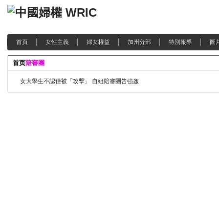
首頁
女性主義
婦女權益
加州分部
特別報導
圖
首页
陪審團
女大學生不認僅被「攻擊」 自組陪審團告強姦