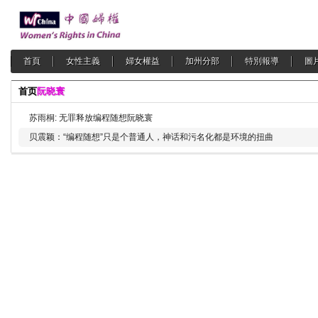
首頁
女性主義
婦女權益
加州分部
特別報導
圖
首页
阮晓寰
苏雨桐: 无罪释放编程随想阮晓寰
贝震颖：“编程随想”只是个普通人，神话和污名化都是环境的扭曲