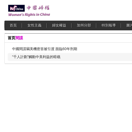
首頁
女性主義
婦女權益
加州分部
特別報導
圖
首页
間諜
中國間諜竊美機密首被引渡 面臨60年刑期
“千人計劃”觸動中美利益的暗礁