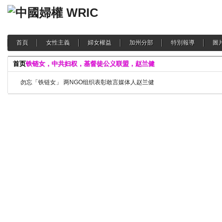
首頁
女性主義
婦女權益
加州分部
特別報導
圖
首页
铁链女，中共妇权，基督徒公义联盟，赵兰健
勿忘「铁链女」 两NGO组织表彰敢言媒体人赵兰健