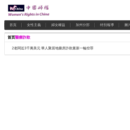
首頁
女性主義
婦女權益
加州分部
特別報導
圖
首页
醫療詐欺
2老闆近3千萬美元 華人聚居地藥房詐欺案新一輪控罪