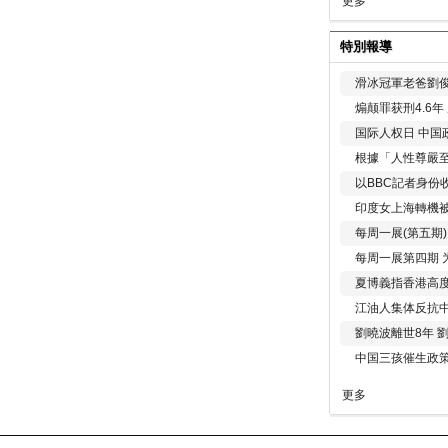
更多
特別報導
滑冰冠軍老爸劉俊
煽颠罪获刑4.6
国际人权日 中国政
根據「人性尊嚴
以BBC記者身份
印度女上海轉機被
每周一展(第五期
每周一展第四期 
夏博義指香港高
江油人集体反抗
劉曉波離世8年 
中国三孩催生政
更多