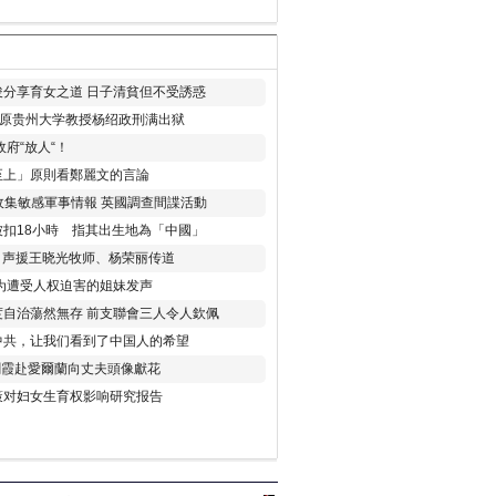
分享育女之道 日子清貧但不受誘惑
年 原贵州大学教授杨绍政刑满出狱
府“放人“！
至上」原則看鄭麗文的言論
收集敏感軍事情報 英國調查間諜活動
扣18小時 指其出生地為「中國」
) 声援王晓光牧师、杨荣丽传道
为遭受人权迫害的姐妹发声
度自治蕩然無存 前支聯會三人令人欽佩
中共，让我们看到了中国人的希望
劉霞赴愛爾蘭向丈夫頭像獻花
策对妇女生育权影响研究报告