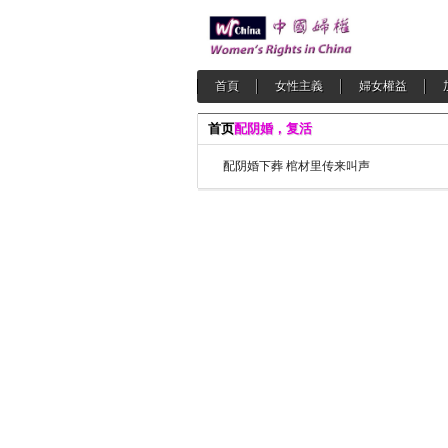
首頁
女性主義
婦女權益
首页
配阴婚，复活
配阴婚下葬 棺材里传来叫声