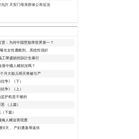
允許 天安门母亲群体公布近況
易富贤：为何中国堕胎率世界第一？
再曝光女性遭酷刑、系统性强奸
義工華盛頓控訴計生暴行
改善中國人權狀況嗎？
8个月大胎儿明天将被引产
与抗争》（下）
与抗争》（上）
的监护权是不够的
恶 （上篇）
恶（下篇）
 難掩人權迫害現實
夜6天， 产妇遭羞辱逼供