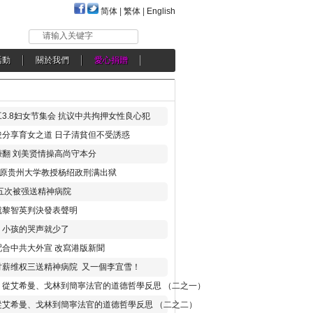
简体
|
繁体
|
English
请输入关键字
活動
關於我們
愛心捐贈
3.8妇女节集会 抗议中共拘押女性良心犯
分享育女之道 日子清貧但不受誘惑
翻 刘美贤情操高尚守本分
年 原贵州大学教授杨绍政刑满出狱
五次被强送精神病院
就黎智英判決發表聲明
，小孩的哭声就少了
合中共大外宣 改寫港版新聞
讨薪维权三送精神病院 又一個李宜雪！
：從艾希曼、戈林到簡寧法官的道德哲學反思 （二之一）
從艾希曼、戈林到簡寧法官的道德哲學反思 （二之二）