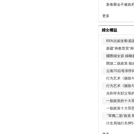
新春聚会不被政府
更多
婦女權益
RFA访谈张菁/
新疆“再教育营”
國際婦女節 婦權
開放二孩政策 能
云南70后母亲怀
行为艺术《驱除
行为艺术《驱除
光剥夺失职父母
一胎政策的十大罪
一胎政策十大罪
“單獨二胎”政策
计生局強行关押5