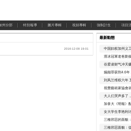
加州分部
特別報導
圖片專輯
視頻專輯
強制計生
項目
最新動態
中国妇权加州义工
2016-12-08 19:01
滑冰冠軍老爸劉俊
谷爱凌财气冲天赚
煽颠罪获刑4.6
刘凤兰维权六年 
視覺藝術家協會
大人们哭声多了
加拿大《明報》配
女大学生李艳利
三種邪惡的面貌
三種邪惡面貌：