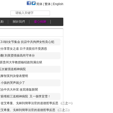
简体
|
繁体
|
English
请输入关键字
活動
關於我們
愛心捐贈
3.8妇女节集会 抗议中共拘押女性良心犯
分享育女之道 日子清貧但不受誘惑
翻 刘美贤情操高尚守本分
年 原贵州大学教授杨绍政刑满出狱
五次被强送精神病院
就黎智英判決發表聲明
，小孩的哭声就少了
合中共大外宣 改寫港版新聞
讨薪维权三送精神病院 又一個李宜雪！
：從艾希曼、戈林到簡寧法官的道德哲學反思 （二之一）
從艾希曼、戈林到簡寧法官的道德哲學反思 （二之二）