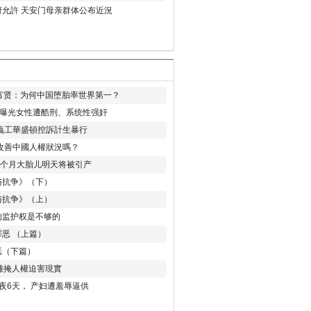
允許 天安门母亲群体公布近況
易富贤：为何中国堕胎率世界第一？
再曝光女性遭酷刑、系统性强奸
義工華盛頓控訴計生暴行
改善中國人權狀況嗎？
8个月大胎儿明天将被引产
与抗争》（下）
与抗争》（上）
的监护权是不够的
恶 （上篇）
恶（下篇）
 難掩人權迫害現實
夜6天， 产妇遭羞辱逼供