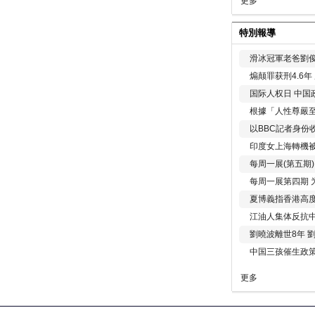
更多
特別報導
滑冰冠軍老爸劉俊
煽颠罪获刑4.6
国际人权日 中国政
根據「人性尊嚴
以BBC記者身份
印度女上海轉機被
每周一展(第五期
每周一展第四期 
夏博義指香港高
江油人集体反抗
劉曉波離世8年 
中国三孩催生政
更多