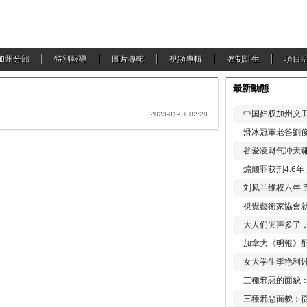
加州分部
特別報導
圖片專輯
視頻專輯
強制計生
項目
最新動態
中国妇权加州义工
2023-01-01 02:28
滑冰冠軍老爸劉俊
谷爱凌财气冲天赚
煽颠罪获刑4.6
刘凤兰维权六年 
視覺藝術家協會
大人们哭声多了
加拿大《明報》配
女大学生李艳利
三種邪惡的面貌
三種邪惡面貌：