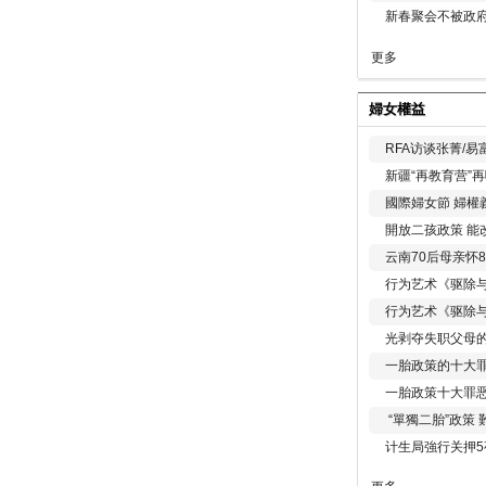
新春聚会不被政府
更多
婦女權益
RFA访谈张菁/
新疆“再教育营”
國際婦女節 婦權
開放二孩政策 能
云南70后母亲怀
行为艺术《驱除
行为艺术《驱除
光剥夺失职父母
一胎政策的十大罪
一胎政策十大罪
“單獨二胎”政策
计生局強行关押5