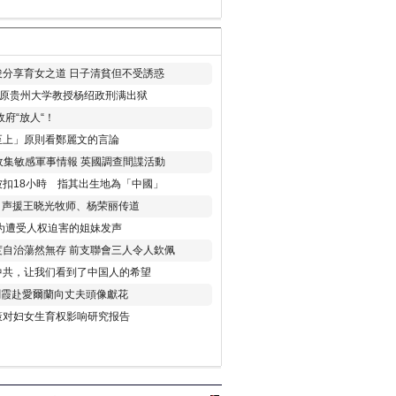
分享育女之道 日子清貧但不受誘惑
年 原贵州大学教授杨绍政刑满出狱
府“放人“！
至上」原則看鄭麗文的言論
收集敏感軍事情報 英國調查間諜活動
扣18小時 指其出生地為「中國」
) 声援王晓光牧师、杨荣丽传道
为遭受人权迫害的姐妹发声
度自治蕩然無存 前支聯會三人令人欽佩
中共，让我们看到了中国人的希望
劉霞赴愛爾蘭向丈夫頭像獻花
策对妇女生育权影响研究报告