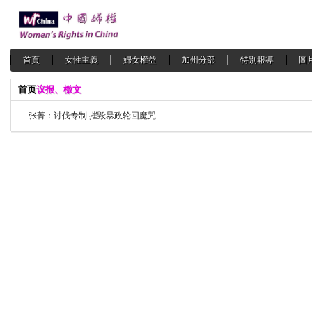
首頁
女性主義
婦女權益
加州分部
特別報導
圖
首页
议报、檄文
张菁：讨伐专制 摧毀暴政轮回魔咒