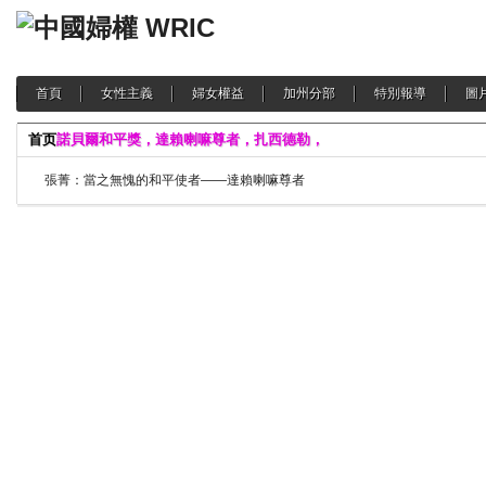
首頁
女性主義
婦女權益
加州分部
特別報導
圖
首页
諾貝爾和平獎，達賴喇嘛尊者，扎西德勒，
張菁：當之無愧的和平使者——達賴喇嘛尊者