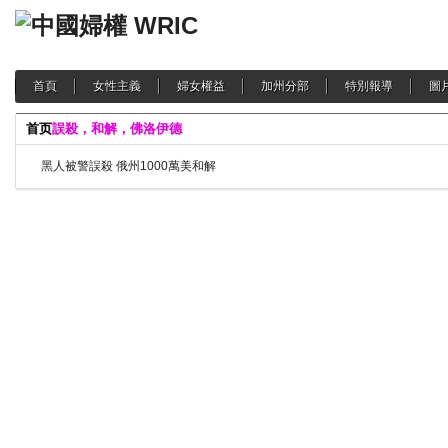
首頁
女性主義
婦女權益
加州分部
特別報導
圖
首页
誤殺，和解，佛洛伊德
黑人被警誤殺 俄州1000萬美和解