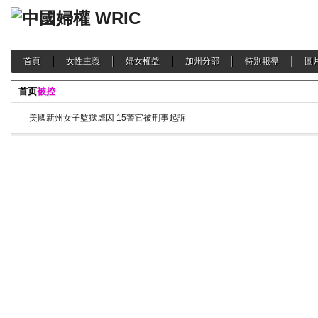
首頁
女性主義
婦女權益
加州分部
特別報導
圖
首页
被控
美國新州女子監獄虐囚 15警官被刑事起訴