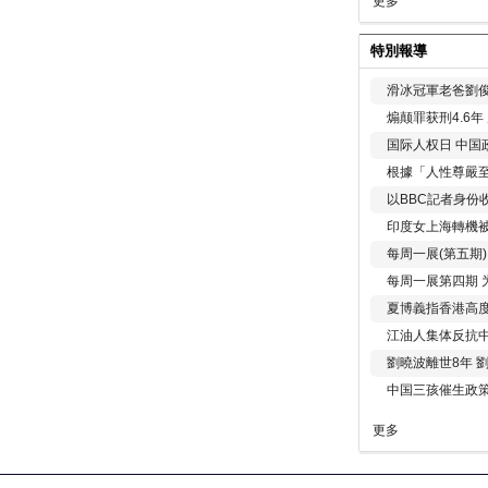
更多
特別報導
滑冰冠軍老爸劉俊
煽颠罪获刑4.6
国际人权日 中国政
根據「人性尊嚴
以BBC記者身份
印度女上海轉機被
每周一展(第五期
每周一展第四期 
夏博義指香港高
江油人集体反抗
劉曉波離世8年 
中国三孩催生政
更多