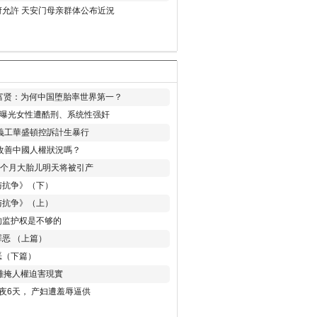
允許 天安门母亲群体公布近況
易富贤：为何中国堕胎率世界第一？
再曝光女性遭酷刑、系统性强奸
義工華盛頓控訴計生暴行
改善中國人權狀況嗎？
8个月大胎儿明天将被引产
与抗争》（下）
与抗争》（上）
的监护权是不够的
恶 （上篇）
恶（下篇）
 難掩人權迫害現實
夜6天， 产妇遭羞辱逼供