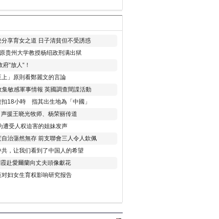
分享育女之道 日子清貧但不受誘惑
年 原贵州大学教授杨绍政刑满出狱
府“放人“！
至上」原則看鄭麗文的言論
收集敏感軍事情報 英國調查間諜活動
扣18小時 指其出生地為「中國」
) 声援王晓光牧师、杨荣丽传道
为遭受人权迫害的姐妹发声
度自治蕩然無存 前支聯會三人令人欽佩
中共，让我们看到了中国人的希望
劉霞赴愛爾蘭向丈夫頭像獻花
策对妇女生育权影响研究报告