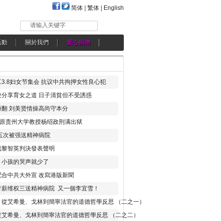
简体
|
繁体
|
English
请输入关键字
活動
關於我們
愛心捐贈
3.8妇女节集会 抗议中共拘押女性良心犯
分享育女之道 日子清貧但不受誘惑
翻 刘美贤情操高尚守本分
年 原贵州大学教授杨绍政刑满出狱
五次被强送精神病院
就黎智英判決發表聲明
，小孩的哭声就少了
合中共大外宣 改寫港版新聞
讨薪维权三送精神病院 又一個李宜雪！
：從艾希曼、戈林到簡寧法官的道德哲學反思 （二之一）
從艾希曼、戈林到簡寧法官的道德哲學反思 （二之二）