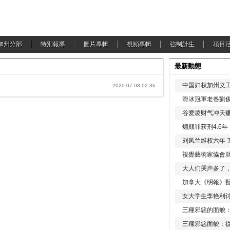
加州分部
特別報導
圖片專輯
視頻專輯
強制計生
項目
最新動態
中国妇权加州义工
2020-07-08 02:36
滑冰冠軍老爸劉俊
谷爱凌财气冲天赚
煽颠罪获刑4.6
刘凤兰维权六年 
視覺藝術家協會
大人们哭声多了
加拿大《明報》配
女大学生李艳利
三種邪惡的面貌
三種邪惡面貌：