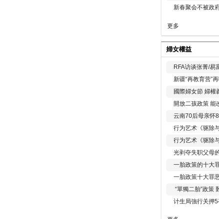
新春聚会不被政府
更多
婦女權益
RFA访谈张菁/
新疆“再教育营”
國際婦女節 婦權
開放二孩政策 能
云南70后母亲怀
行为艺术《驱除
行为艺术《驱除
光剥夺失职父母
一胎政策的十大罪
一胎政策十大罪
“單獨二胎”政策
计生局強行关押5