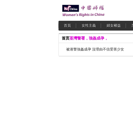
首頁
女性主義
婦女權益
首页
荃灣警署，強姦成孕，
被港警強姦成孕 沒理由不信受害少女