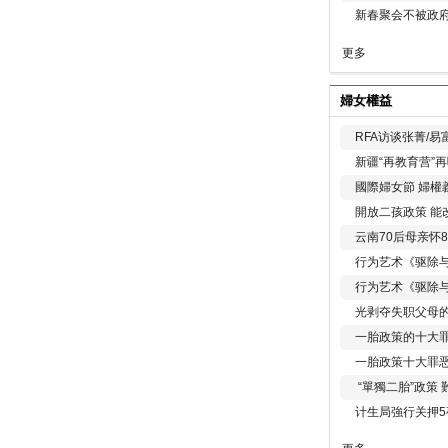
新春聚会不被政府
更多
婦女權益
RFA访谈张菁/
新疆“再教育营”
國際婦女節 婦權
開放二孩政策 能
云南70后母亲怀
行为艺术《驱除
行为艺术《驱除
光剥夺失职父母
一胎政策的十大罪
一胎政策十大罪
“單獨二胎”政策
计生局強行关押5