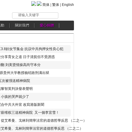
简体
|
繁体
|
English
请输入关键字
活動
關於我們
愛心捐贈
3.8妇女节集会 抗议中共拘押女性良心犯
分享育女之道 日子清貧但不受誘惑
翻 刘美贤情操高尚守本分
年 原贵州大学教授杨绍政刑满出狱
五次被强送精神病院
就黎智英判決發表聲明
，小孩的哭声就少了
合中共大外宣 改寫港版新聞
讨薪维权三送精神病院 又一個李宜雪！
：從艾希曼、戈林到簡寧法官的道德哲學反思 （二之一）
從艾希曼、戈林到簡寧法官的道德哲學反思 （二之二）