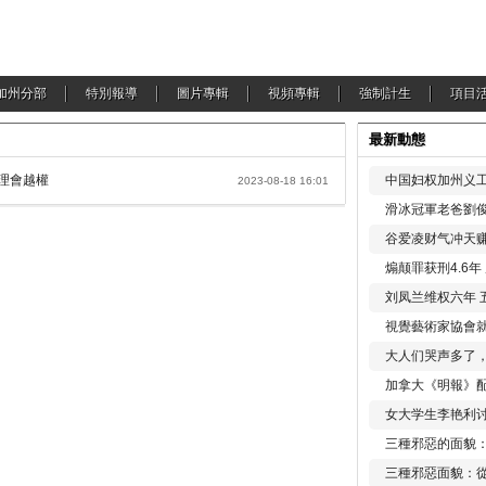
加州分部
特別報導
圖片專輯
視頻專輯
強制計生
項目
最新動態
理會越權
中国妇权加州义工
2023-08-18 16:01
滑冰冠軍老爸劉俊
谷爱凌财气冲天赚
煽颠罪获刑4.6
刘凤兰维权六年 
視覺藝術家協會
大人们哭声多了
加拿大《明報》配
女大学生李艳利
三種邪惡的面貌
三種邪惡面貌：