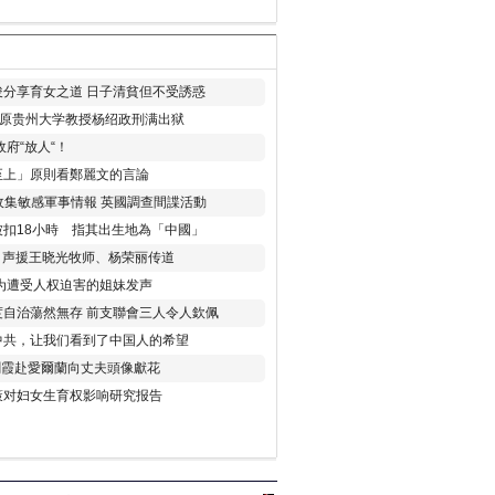
分享育女之道 日子清貧但不受誘惑
年 原贵州大学教授杨绍政刑满出狱
府“放人“！
至上」原則看鄭麗文的言論
收集敏感軍事情報 英國調查間諜活動
扣18小時 指其出生地為「中國」
) 声援王晓光牧师、杨荣丽传道
为遭受人权迫害的姐妹发声
度自治蕩然無存 前支聯會三人令人欽佩
中共，让我们看到了中国人的希望
劉霞赴愛爾蘭向丈夫頭像獻花
策对妇女生育权影响研究报告