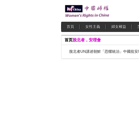
首頁
女性主義
婦女權益
首页
脫北者，安理會
脫北者UN講述朝鮮「恐懼統治」中國批安