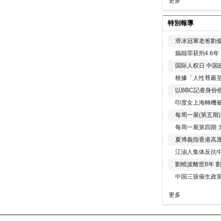
更多
特別報導
滑冰冠軍老爸劉俊
煽颠罪获刑4.6
国际人权日 中国政
根據「人性尊嚴
以BBC記者身份
印度女上海轉機被
每周一展(第五期
每周一展第四期 
夏博義指香港高
江油人集体反抗
劉曉波離世8年 
中国三孩催生政
更多