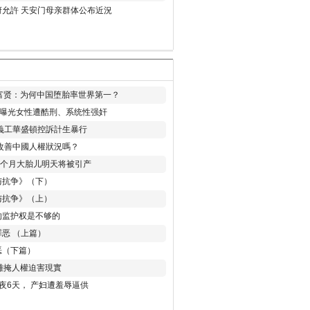
允許 天安门母亲群体公布近況
易富贤：为何中国堕胎率世界第一？
再曝光女性遭酷刑、系统性强奸
義工華盛頓控訴計生暴行
改善中國人權狀況嗎？
8个月大胎儿明天将被引产
与抗争》（下）
与抗争》（上）
的监护权是不够的
恶 （上篇）
恶（下篇）
 難掩人權迫害現實
夜6天， 产妇遭羞辱逼供