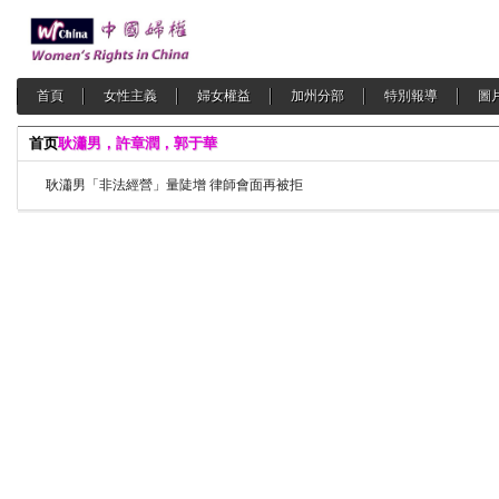
首頁
女性主義
婦女權益
加州分部
特別報導
圖
首页
耿瀟男，許章潤，郭于華
耿瀟男「非法經營」量陡增 律師會面再被拒