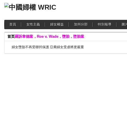
首頁
女性主義
婦女權益
加州分部
特別報導
圖
首页
羅訴韋德案，Roe v. Wade，墮胎，堕胎案
婦女墮胎不再受聯邦保護 亞裔婦女受虐將更嚴重