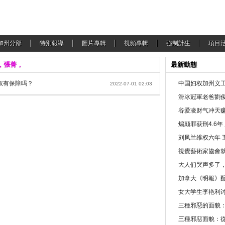
加州分部
特別報導
圖片專輯
視頻專輯
強制計生
項目
，張菁，
最新動態
权有保障吗？
中国妇权加州义工
2022-07-01 02:03
滑冰冠軍老爸劉俊
谷爱凌财气冲天赚
煽颠罪获刑4.6
刘凤兰维权六年 
視覺藝術家協會
大人们哭声多了
加拿大《明報》配
女大学生李艳利
三種邪惡的面貌
三種邪惡面貌：