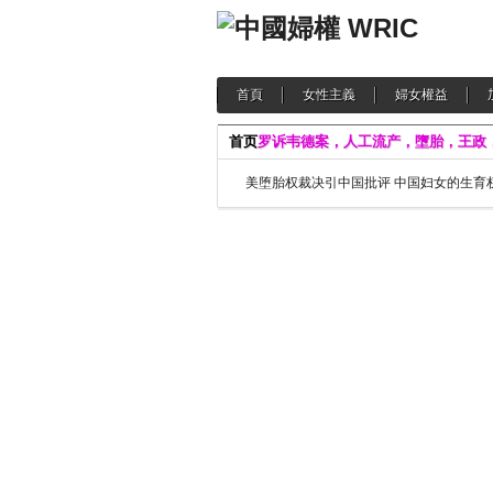
首頁
女性主義
婦女權益
首页
罗诉韦德案，人工流产，墮胎，王政
美堕胎权裁决引中国批评 中国妇女的生育