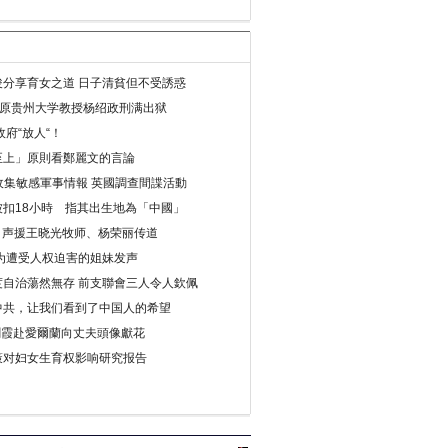
分享育女之道 日子清貧但不受誘惑
年 原贵州大学教授杨绍政刑满出狱
府“放人“！
至上」原則看鄭麗文的言論
收集敏感軍事情報 英國調查間諜活動
扣18小時 指其出生地為「中國」
) 声援王晓光牧师、杨荣丽传道
为遭受人权迫害的姐妹发声
度自治蕩然無存 前支聯會三人令人欽佩
中共，让我们看到了中国人的希望
劉霞赴愛爾蘭向丈夫頭像獻花
策对妇女生育权影响研究报告