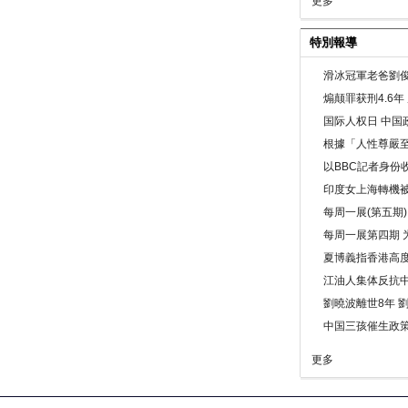
更多
特別報導
滑冰冠軍老爸劉俊
煽颠罪获刑4.6
国际人权日 中国政
根據「人性尊嚴
以BBC記者身份
印度女上海轉機被
每周一展(第五期
每周一展第四期 
夏博義指香港高
江油人集体反抗
劉曉波離世8年 
中国三孩催生政
更多