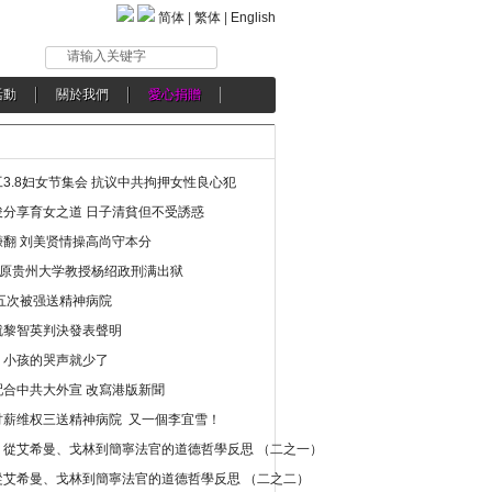
简体
|
繁体
|
English
请输入关键字
活動
關於我們
愛心捐贈
3.8妇女节集会 抗议中共拘押女性良心犯
分享育女之道 日子清貧但不受誘惑
翻 刘美贤情操高尚守本分
年 原贵州大学教授杨绍政刑满出狱
五次被强送精神病院
就黎智英判決發表聲明
，小孩的哭声就少了
合中共大外宣 改寫港版新聞
讨薪维权三送精神病院 又一個李宜雪！
：從艾希曼、戈林到簡寧法官的道德哲學反思 （二之一）
從艾希曼、戈林到簡寧法官的道德哲學反思 （二之二）