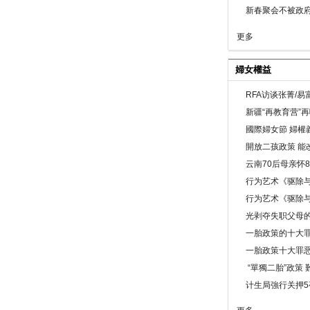
新春聚会不被政府
更多
婦女權益
RFA访谈张菁/
新疆“再教育营”
國際婦女節 婦權
開放二孩政策 能
云南70后母亲怀
行为艺术《驱除
行为艺术《驱除
光剥夺失职父母
一胎政策的十大罪
一胎政策十大罪
“單獨二胎”政策
计生局強行关押5