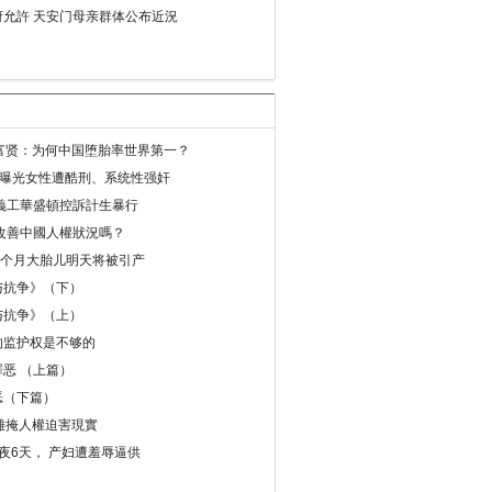
允許 天安门母亲群体公布近況
易富贤：为何中国堕胎率世界第一？
再曝光女性遭酷刑、系统性强奸
義工華盛頓控訴計生暴行
改善中國人權狀況嗎？
8个月大胎儿明天将被引产
与抗争》（下）
与抗争》（上）
的监护权是不够的
恶 （上篇）
恶（下篇）
 難掩人權迫害現實
夜6天， 产妇遭羞辱逼供