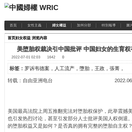
首頁
女性主義
婦女權益
加州分部
特別報導
圖
首页
妇女权益
浏览内容
美堕胎权裁决引中国批评 中国妇女的生育权
2022-07-01 02:03
1642
0
标签：
罗诉韦德案，人工流产，墮胎，王政，張菁，
转载：自由亚洲电台 2022.06.
美国最高法院上周五推翻宪法对堕胎权保护，此举震撼
也引发热烈讨论，甚至引发部分人士批评美国人权倒退
的堕胎权益又是如何？是否真的拥有完整的堕胎自主权