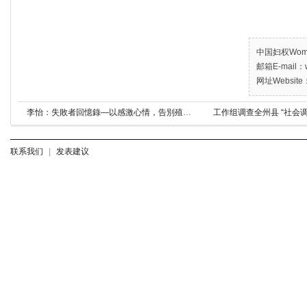
中国妇权Women’
邮箱E-mail：w
网址Website：
李怡：失敗者回憶錄—以感激心情，告別殖民主義
工作组调查全州县 “社会
联系我们
|
发表建议