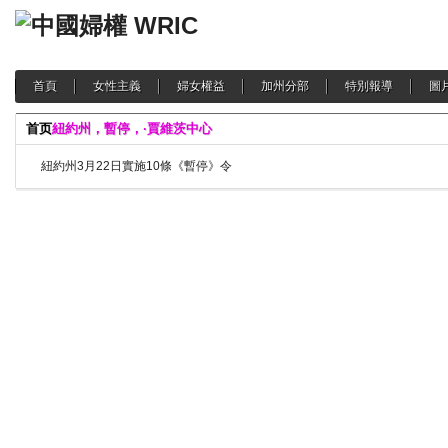
首頁
女性主義
婦女權益
加州分部
特別報導
圖
首页
紐約州，暫停，·賈維茨中心
紐約州3月22日實施10條《暫停》令