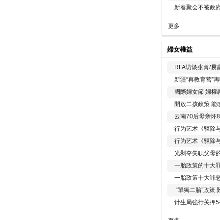
新春聚会不被政府
更多
婦女權益
RFA访谈张菁/
新疆“再教育营”
國際婦女節 婦權
開放二孩政策 能
云南70后母亲怀
行为艺术《驱除
行为艺术《驱除
光剥夺失职父母
一胎政策的十大罪
一胎政策十大罪
“單獨二胎”政策
计生局強行关押5