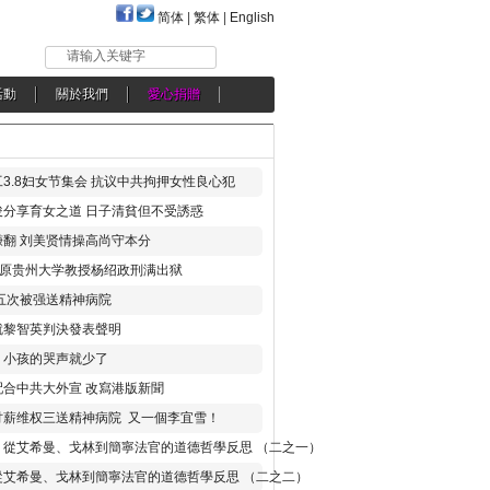
简体
|
繁体
|
English
请输入关键字
活動
關於我們
愛心捐贈
3.8妇女节集会 抗议中共拘押女性良心犯
分享育女之道 日子清貧但不受誘惑
翻 刘美贤情操高尚守本分
年 原贵州大学教授杨绍政刑满出狱
五次被强送精神病院
就黎智英判決發表聲明
，小孩的哭声就少了
合中共大外宣 改寫港版新聞
讨薪维权三送精神病院 又一個李宜雪！
：從艾希曼、戈林到簡寧法官的道德哲學反思 （二之一）
從艾希曼、戈林到簡寧法官的道德哲學反思 （二之二）