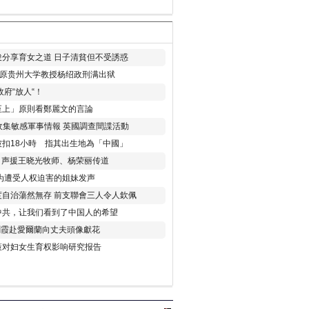
分享育女之道 日子清貧但不受誘惑
年 原贵州大学教授杨绍政刑满出狱
府“放人“！
至上」原則看鄭麗文的言論
收集敏感軍事情報 英國調查間諜活動
扣18小時 指其出生地為「中國」
) 声援王晓光牧师、杨荣丽传道
为遭受人权迫害的姐妹发声
度自治蕩然無存 前支聯會三人令人欽佩
中共，让我们看到了中国人的希望
劉霞赴愛爾蘭向丈夫頭像獻花
策对妇女生育权影响研究报告