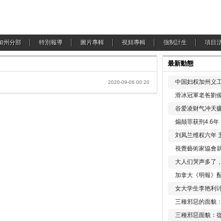
加州分部
特別報導
圖片專輯
視頻專輯
強制計生
項目
最新動態
中国妇权加州义工
2020-09-06 00:20
滑冰冠軍老爸劉俊
谷爱凌财气冲天赚
煽颠罪获刑4.6
刘凤兰维权六年 
視覺藝術家協會
大人们哭声多了
加拿大《明報》配
女大学生李艳利
三種邪惡的面貌
三種邪惡面貌：