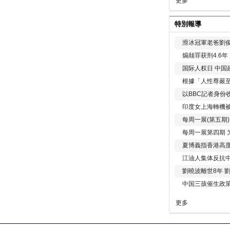
更多
特別報導
滑冰冠軍老爸劉俊
煽颠罪获刑4.6
国际人权日 中国政
根據「人性尊嚴
以BBC記者身份
印度女上海轉機被
每周一展(第五期
每周一展第四期 
夏博義指香港高
江油人集体反抗
劉曉波離世8年 
中国三孩催生政
更多