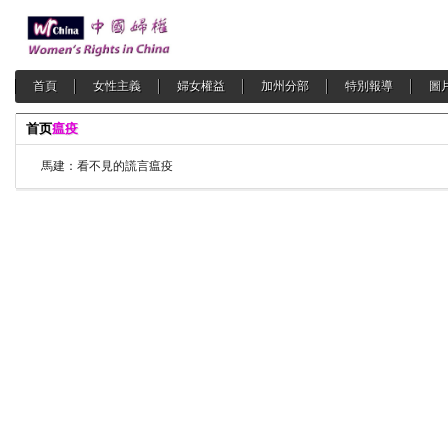
首頁
女性主義
婦女權益
加州分部
特別報導
圖
首页
瘟疫
馬建：看不見的謊言瘟疫