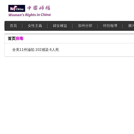
首頁
女性主義
婦女權益
加州分部
特別報導
圖
首页
病毒
全美11州淪陷 102感染 6人死