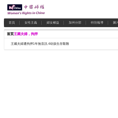
首頁
女性主義
婦女權益
加州分部
特別報導
圖
首页
王藏夫婦，拘押
王藏夫婦遭拘押1年無音訊 4幼孩生存艱難