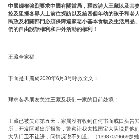
中國婦權強烈要求中國有關當局，釋放詩人王藏以及其
控及阻擾各界人士前往探訪以及給四個年幼的孩子和老
民政及相關部門必須保障這家老小基本食物及生活用品
們的自由說話權利和戶外活動的權利！
王藏全家福。
下面是王麗於2020年6月3号呼救全文：
拜求各界朋友关注王藏及我们一家的目前处境！
王藏已被失踪第五天，家属没有收到任何书面或口头告
所，开发区派出所报警，警察让我去找国宝大队说是他
大队门卫不让进，问情况说不知道。（13987079669