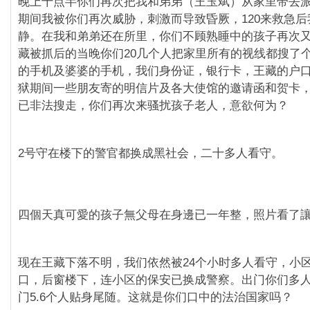
晚上十点半你们再次把我和弟弟（王玉斌）从家里带去
期间我被你们再次威胁，刺激而导致昏厥，120来救急
静。在我和弟弟还在所里，你们不顾熟睡中的孩子再次
藏被抓后的当晚你们20几个人把家里所有的视线都搜了
的手机及婆婆的手机，我们身份证，银行卡，王藏的户口
狱期间一些朋友寄的明信片及各大使馆的邀请函和贺卡
已非法搜走，你们再次来骚扰孩子老人，意欲何为？
2号守在楼下的警官都换成黑社会，二十多人看守。
四個天真可愛的孩子無父母在身邊已一年整，照片看了
现在王藏下落不明，我们依然被24个小时多人看守，小
口，后窗楼下，连小区的保安已换成警察。出门你们多
门5.6个人贴身尾随。这就是你们口中的法治国家吗？