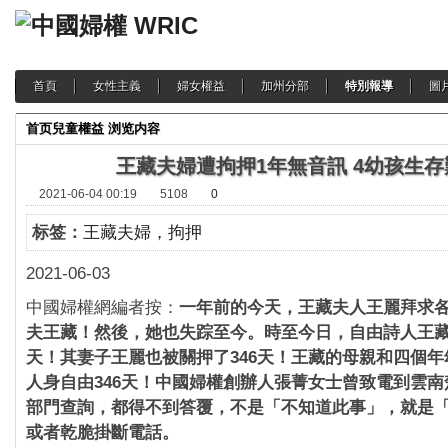
首頁
女性主義
婦女權益
加州分部
特別報導
圖
首页
兒童權益
浏览内容
王藏夫婦遭拘押1年無音訊 4幼孩生存
2021-06-04 00:19
5108
0
标签：
王藏夫婦，拘押
2021-06-03
中國婦權網編者按：
一年前的今天，王藏夫人王麗拜求
夫王藏！然後，她也失踪至今。時至今日，自由詩人王藏
天！其妻子王麗也被關押了346天！王藏的母親和四個
人身自由346天！中國婦權創辦人張菁女士曾致電到雲
部門查詢，都得不到答覆，不是「不知道此事」，就是
或者乾脆掛斷電話。