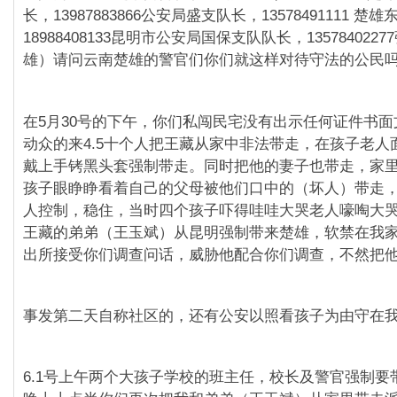
长，13987883866公安局盛支队长，13578491111 
18988408133昆明市公安局国保支队队长，135784022
雄）请问云南楚雄的警官们你们就这样对待守法的公民
在5月30号的下午，你们私闯民宅没有出示任何证件书
动众的来4.5十个人把王藏从家中非法带走，在孩子老人
戴上手铐黑头套强制带走。同时把他的妻子也带走，家
孩子眼睁睁看着自己的父母被他们口中的（坏人）带走
人控制，稳住，当时四个孩子吓得哇哇大哭老人嚎啕大
王藏的弟弟（王玉斌）从昆明强制带来楚雄，软禁在我
出所接受你们调查问话，威胁他配合你们调查，不然把
事发第二天自称社区的，还有公安以照看孩子为由守在
6.1号上午两个大孩子学校的班主任，校长及警官强制要