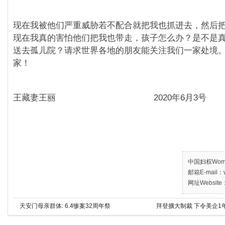
现在我被他们严重威胁若不配合就把我也抓进去，然后
现在我真的害怕他们把我也带走，孩子怎么办？是不是
送去孤儿院？请求世界各地的朋友能关注我们一家处境
家！
王藏妻王丽 2020年6月3号
中国妇权Women’
邮箱E-mail：w
网址Website：
天安门母亲群体: 6.4惨案32周年祭
拜登擴大制裁 下令美企1