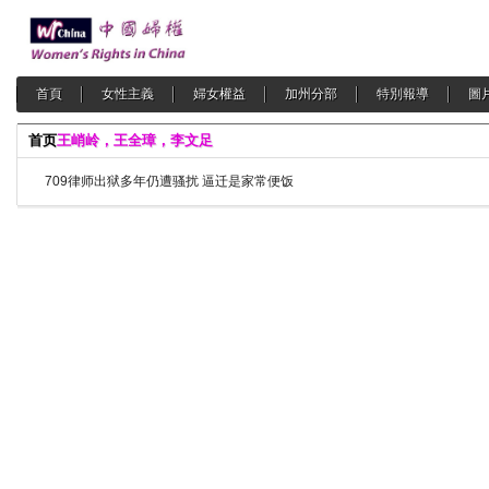
首頁
女性主義
婦女權益
加州分部
特別報導
圖
首页
王峭岭，王全璋，李文足
709律师出狱多年仍遭骚扰 逼迁是家常便饭